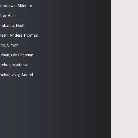
imosawa, Shintaro
tter, Alan
omkamp, Neill
nsen, Anders Thomas
aho, Simon
dsen, Ole Christian
rchus, Matthew
nchalovsky, Andrei