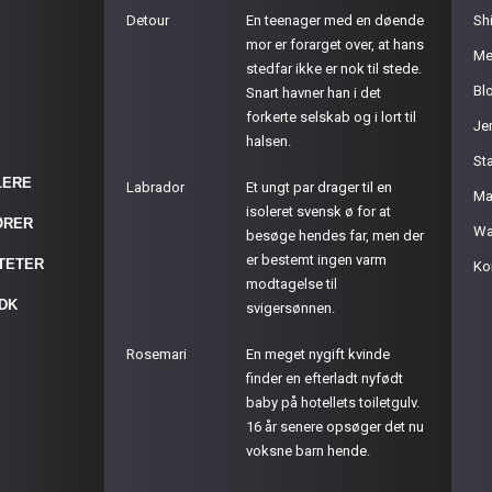
Detour
En teenager med en døende
Sh
mor er forarget over, at hans
Me
stedfar ikke er nok til stede.
Bl
Snart havner han i det
forkerte selskab og i lort til
Je
halsen.
St
LERE
Labrador
Et ungt par drager til en
Ma
isoleret svensk ø for at
ØRER
Wa
besøge hendes far, men der
er bestemt ingen varm
ITETER
Ko
modtagelse til
.DK
svigersønnen.
Rosemari
En meget nygift kvinde
finder en efterladt nyfødt
baby på hotellets toiletgulv.
16 år senere opsøger det nu
voksne barn hende.