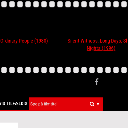
nary People (1980)
Silent Witness: Long Days, Short
Nights (1996)
VIS TILFÆLDIG
▼