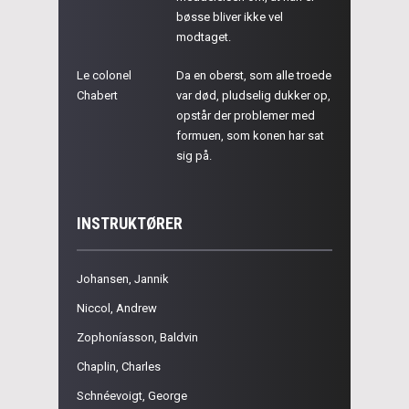
bøsse bliver ikke vel
modtaget.
Le colonel
Da en oberst, som alle troede
Chabert
var død, pludselig dukker op,
opstår der problemer med
formuen, som konen har sat
sig på.
INSTRUKTØRER
Johansen, Jannik
Niccol, Andrew
Zophoníasson, Baldvin
Chaplin, Charles
Schnéevoigt, George