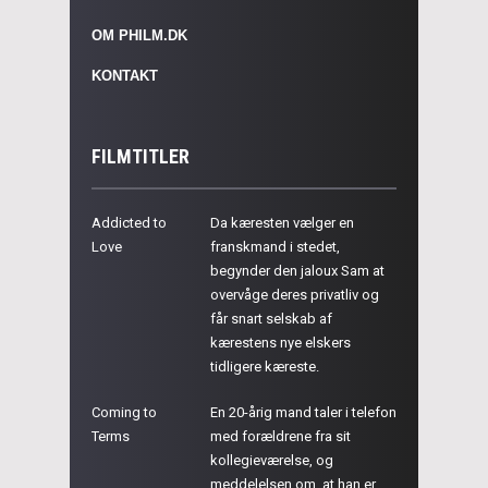
OM PHILM.DK
KONTAKT
FILMTITLER
Addicted to
Da kæresten vælger en
Love
franskmand i stedet,
begynder den jaloux Sam at
overvåge deres privatliv og
får snart selskab af
kærestens nye elskers
tidligere kæreste.
Coming to
En 20-årig mand taler i telefon
Terms
med forældrene fra sit
kollegieværelse, og
meddelelsen om, at han er