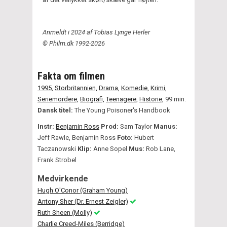
Anmeldt i 2024 af Tobias Lynge Herler
© Philm.dk 1992-2026
Fakta om filmen
1995
,
Storbritannien,
Drama,
Komedie,
Krimi,
Seriemordere,
Biografi,
Teenagere,
Historie,
99 min.
Dansk titel:
The Young Poisoner's Handbook
Instr:
Benjamin Ross
Prod:
Sam Taylor
Manus:
Jeff Rawle, Benjamin Ross
Foto:
Hubert
Taczanowski
Klip:
Anne Sopel
Mus:
Rob Lane,
Frank Strobel
Medvirkende
Hugh O'Conor (Graham Young)
Antony Sher (Dr. Ernest Zeigler)
Ruth Sheen (Molly)
Charlie Creed-Miles (Berridge)