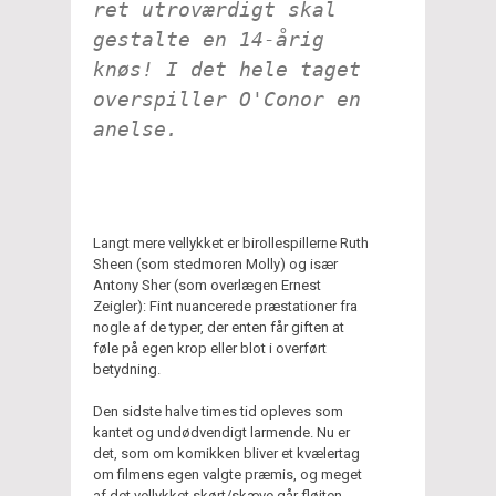
ret utroværdigt skal
gestalte en 14-årig
knøs! I det hele taget
overspiller O'Conor en
anelse.
Langt mere vellykket er birollespillerne Ruth
Sheen (som stedmoren Molly) og især
Antony Sher (som overlægen Ernest
Zeigler): Fint nuancerede præstationer fra
nogle af de typer, der enten får giften at
føle på egen krop eller blot i overført
betydning.
Den sidste halve times tid opleves som
kantet og undødvendigt larmende. Nu er
det, som om komikken bliver et kvælertag
om filmens egen valgte præmis, og meget
af det vellykket skørt/skæve går fløjten.