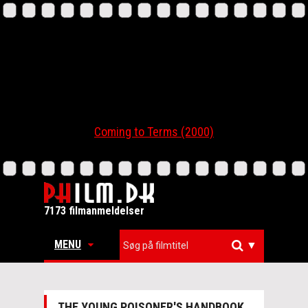
Coming to Terms (2000)
7173 filmanmeldelser
MENU
▼
THE YOUNG POISONER'S HANDBOOK