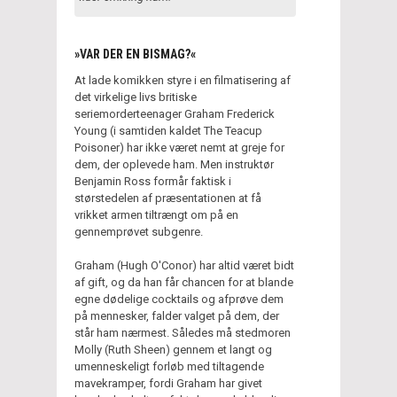
»VAR DER EN BISMAG?«
At lade komikken styre i en filmatisering af
det virkelige livs britiske
seriemorderteenager Graham Frederick
Young (i samtiden kaldet The Teacup
Poisoner) har ikke været nemt at greje for
dem, der oplevede ham. Men instruktør
Benjamin Ross formår faktisk i
størstedelen af præsentationen at få
vrikket armen tiltrængt om på en
gennemprøvet subgenre.
Graham (Hugh O'Conor) har altid været bidt
af gift, og da han får chancen for at blande
egne dødelige cocktails og afprøve dem
på mennesker, falder valget på dem, der
står ham nærmest. Således må stedmoren
Molly (Ruth Sheen) gennem et langt og
umenneskeligt forløb med tiltagende
mavekramper, fordi Graham har givet