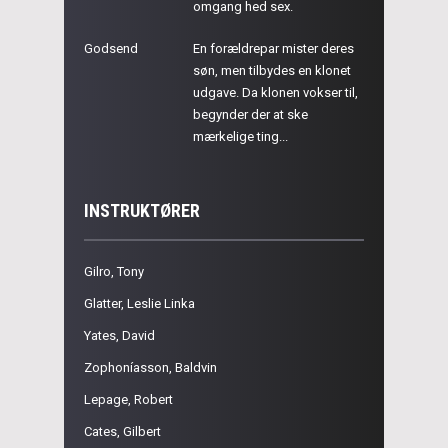
omgang hed sex.
Godsend
En forældrepar mister deres
søn, men tilbydes en klonet
udgave. Da klonen vokser til,
begynder der at ske
mærkelige ting...
INSTRUKTØRER
Gilro, Tony
Glatter, Leslie Linka
Yates, David
Zophoníasson, Baldvin
Lepage, Robert
Cates, Gilbert