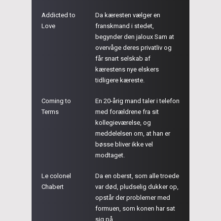
Addicted to
Da kæresten vælger en
Love
franskmand i stedet,
begynder den jaloux Sam at
overvåge deres privatliv og
får snart selskab af
kærestens nye elskers
tidligere kæreste.
Coming to
En 20-årig mand taler i telefon
Terms
med forældrene fra sit
kollegieværelse, og
meddelelsen om, at han er
bøsse bliver ikke vel
modtaget.
Le colonel
Da en oberst, som alle troede
Chabert
var død, pludselig dukker op,
opstår der problemer med
formuen, som konen har sat
sig på.