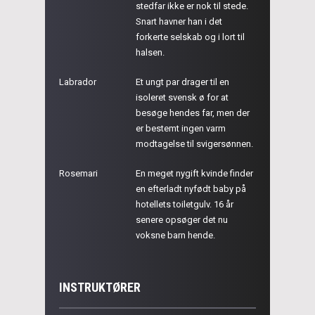
stedfar ikke er nok til stede.
Snart havner han i det
forkerte selskab og i lort til
halsen.
Labrador
Et ungt par drager til en
isoleret svensk ø for at
besøge hendes far, men der
er bestemt ingen varm
modtagelse til svigersønnen.
Rosemari
En meget nygift kvinde finder
en efterladt nyfødt baby på
hotellets toiletgulv. 16 år
senere opsøger det nu
voksne barn hende.
INSTRUKTØRER