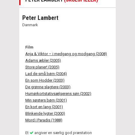
Peter Lambert
Danmark
Film
Anja & Viktor – i medgang og modgang (2008)
Adams æbler (2005)
Store planer! (2005)
Lad de små børn (2004)
En som Hodder (2003)
De grønne slagtere (2003)
Humørkortstativsælgerens søn (2002)
Min søsters børn (2001)
En kort en lang (2001)
Blinkende lygter (2000)
Mord i Paradis (1988)
Et
angiver en særlig god præstation