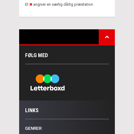
Et
angiver en særlig dårlig præstation
FØLG MED
LINKS
GENRER