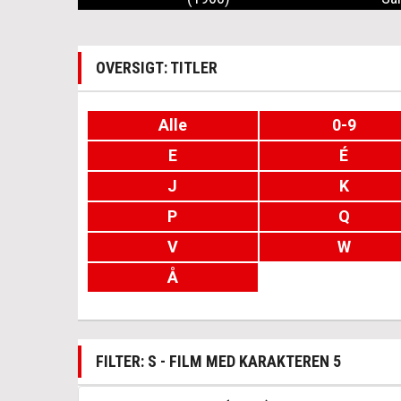
OVERSIGT: TITLER
Alle
0-9
E
É
J
K
P
Q
V
W
Å
FILTER: S - FILM MED KARAKTEREN 5