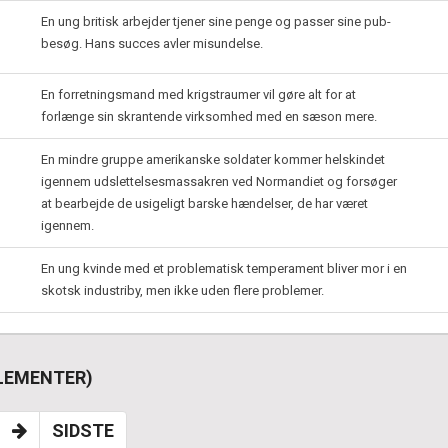
En ung britisk arbejder tjener sine penge og passer sine pub-
besøg. Hans succes avler misundelse.
En forretningsmand med krigstraumer vil gøre alt for at
forlænge sin skrantende virksomhed med en sæson mere.
En mindre gruppe amerikanske soldater kommer helskindet
igennem udslettelsesmassakren ved Normandiet og forsøger
at bearbejde de usigeligt barske hændelser, de har været
igennem.
En ung kvinde med et problematisk temperament bliver mor i en
skotsk industriby, men ikke uden flere problemer.
 ELEMENTER)
SIDSTE