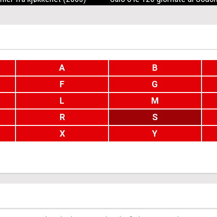
A
B
F
G
L
M
R
S
X
Y