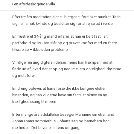
i en afsidesliggende villa.
Efter tre års meditation alene i bjergene, forelsker munken Tashi
sig i en smuk kvinde og beslutter sig for at rejse ud i verden.
En frustreret 34-årig mand erfarer, at han er kørt fast i sit
parforhold og liv. Han slår op og prøver kræfter med en friere
tilværelse – ikke uden problemer.
Vi følger en ung digters lidelser, mens han kæmper med at
finde ud af, hvad der er op og ned imellem virkelighed, drømme
og metaforer.
En dreng oplever, at hans forældre ikke længere elsker
hinanden, og han vil gerne have sin far til at skrive en ny
kærlighedssang til moren.
Efter mange års adskillelse besøger Marianne sin eksmand
Johan i hans sommerhus. Johans søn og barnebarn bor i
nærheden. Det bliver en intens omgang.