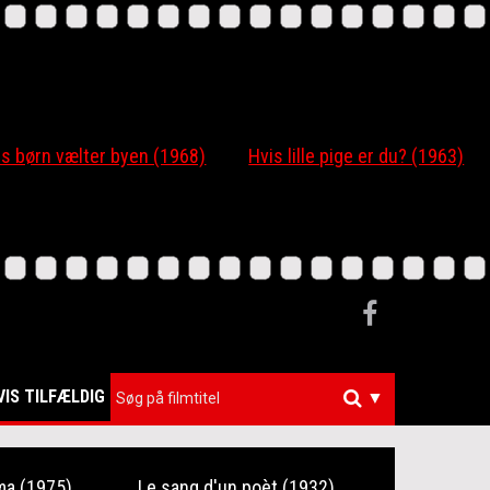
 børn vælter byen (1968)
Hvis lille pige er du? (1963)
VIS TILFÆLDIG
▼
ma (1975)
Le sang d'un poèt (1932)