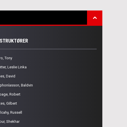
NSTRUKTØRER
ro, Tony
tter, Leslie Linka
tes, David
phoníasson, Baldvin
page, Robert
es, Gilbert
lcahy, Russell
pur, Shekhar