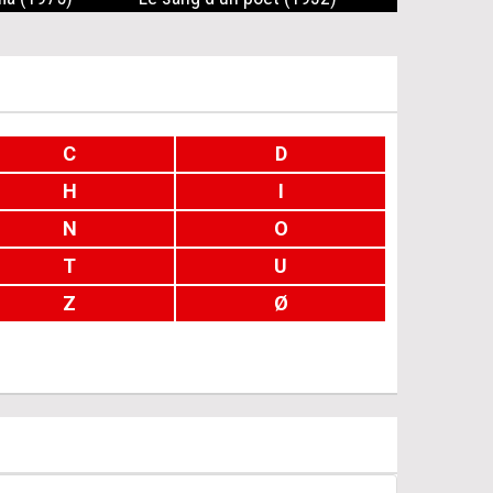
C
D
H
I
N
O
T
U
Z
Ø