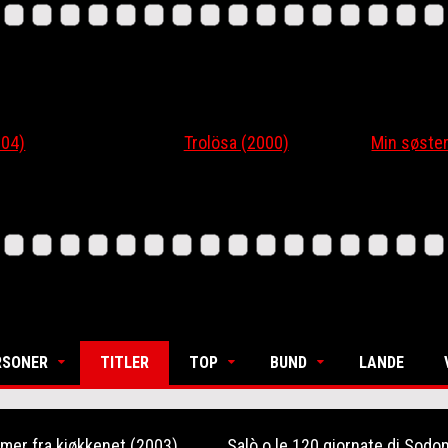
4)
Trolösa (2000)
Min søsters
RSONER
TITLER
TOP
BUND
LANDE
mer fra kjøkkenet (2003)
Salò o le 120 giornate di Sodo