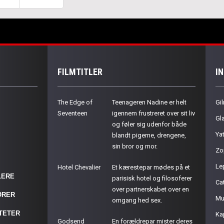
FILMTITLER
I
The Edge of
Teenageren Nadine er helt
Gil
Seventeen
igennem frustreret over sit liv
Gla
og føler sig udenfor både
Ya
blandt pigerne, drengene,
sin bror og mor.
Zo
Le
Hotel Chevalier
Et kærestepar mødes på et
LERE
parisisk hotel og filosoferer
Cat
over partnerskabet over en
ØRER
Mu
omgang hed sex.
ITETER
Ka
Godsend
En forældrepar mister deres