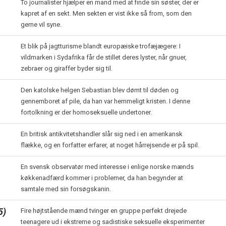
To journalister hjælper en mand med at finde sin søster, der er
kapret af en sekt. Men sekten er vist ikke så from, som den
gerne vil syne.
Et blik på jagtturisme blandt europæiske trofæjægere: I
vildmarken i Sydafrika får de stillet deres lyster, når gnuer,
zebraer og giraffer byder sig til.
Den katolske helgen Sebastian blev dømt til døden og
gennemboret af pile, da han var hemmeligt kristen. I denne
fortolkning er der homoseksuelle undertoner.
En britisk antikvitetshandler slår sig ned i en amerikansk
flække, og en forfatter erfarer, at noget hårrejsende er på spil.
En svensk observatør med interesse i enlige norske mænds
køkkenadfærd kommer i problemer, da han begynder at
samtale med sin forsøgskanin.
5)
Fire højtstående mænd tvinger en gruppe perfekt drejede
teenagere ud i ekstreme og sadistiske seksuelle eksperimenter