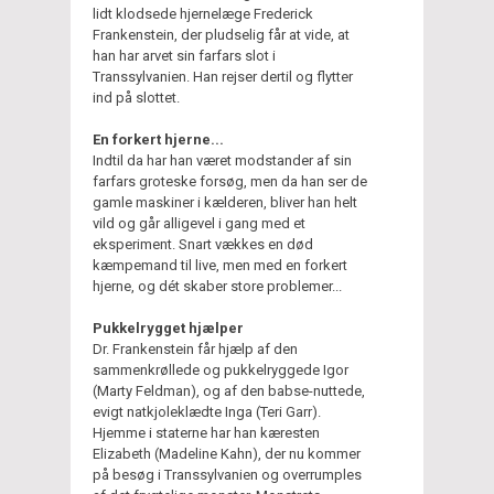
lidt klodsede hjernelæge Frederick
Frankenstein, der pludselig får at vide, at
han har arvet sin farfars slot i
Transsylvanien. Han rejser dertil og flytter
ind på slottet.
En forkert hjerne...
Indtil da har han været modstander af sin
farfars groteske forsøg, men da han ser de
gamle maskiner i kælderen, bliver han helt
vild og går alligevel i gang med et
eksperiment. Snart vækkes en død
kæmpemand til live, men med en forkert
hjerne, og dét skaber store problemer...
Pukkelrygget hjælper
Dr. Frankenstein får hjælp af den
sammenkrøllede og pukkelryggede Igor
(Marty Feldman), og af den babse-nuttede,
evigt natkjoleklædte Inga (Teri Garr).
Hjemme i staterne har han kæresten
Elizabeth (Madeline Kahn), der nu kommer
på besøg i Transsylvanien og overrumples