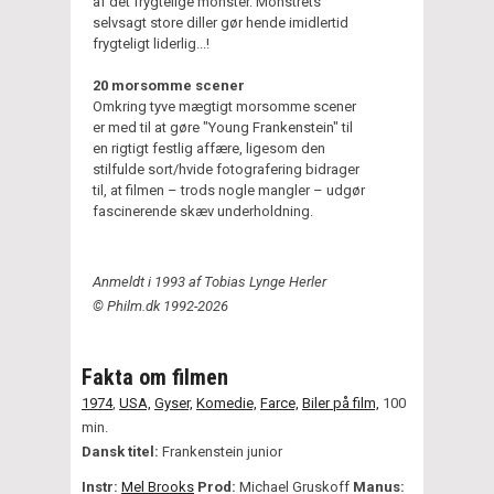
af det frygtelige monster. Monstrets
selvsagt store diller gør hende imidlertid
frygteligt liderlig...!
20 morsomme scener
Omkring tyve mægtigt morsomme scener
er med til at gøre "Young Frankenstein" til
en rigtigt festlig affære, ligesom den
stilfulde sort/hvide fotografering bidrager
til, at filmen – trods nogle mangler – udgør
fascinerende skæv underholdning.
Anmeldt i 1993 af Tobias Lynge Herler
© Philm.dk 1992-2026
Fakta om filmen
1974
,
USA,
Gyser,
Komedie,
Farce,
Biler på film,
100
min.
Dansk titel:
Frankenstein junior
Instr:
Mel Brooks
Prod:
Michael Gruskoff
Manus: