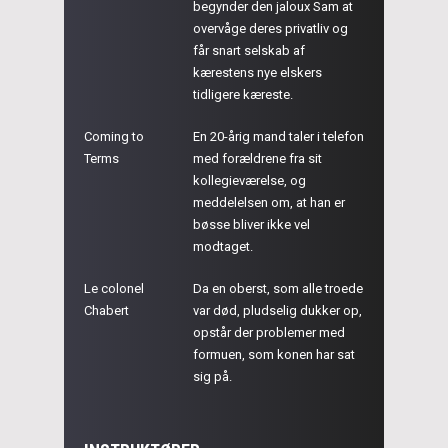
begynder den jaloux Sam at
overvåge deres privatliv og
får snart selskab af
kærestens nye elskers
tidligere kæreste.
Coming to
En 20-årig mand taler i telefon
Terms
med forældrene fra sit
kollegieværelse, og
meddelelsen om, at han er
bøsse bliver ikke vel
modtaget.
Le colonel
Da en oberst, som alle troede
Chabert
var død, pludselig dukker op,
opstår der problemer med
formuen, som konen har sat
sig på.