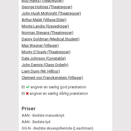
Bob Harks (Theatregoer)
George Holmes (Theatregoer)
John Hugh McKnight (Theatregoer)
Arthur Malet (Village Elder)
Monte Landis (Gravedigger)
Norman Stevans (Theatregoer)
Danny Goldman (Medical Student)
Max Wagner (Villager)
Monty O'Grady (Theatregoer)
Dale Johnson (Constable)
John Dennis (Class Orderly)
Liam Dunn (Mr. Hilltop)
Clement von Franckenstein (Villager)
Et
angiver en særlig god præstation
Et
angiver en særlig dårlig præstation
Priser
AAN - Bedste manuskript
AAN - Bedste lyd
GG-N - Bedste skuespillerinde (Leachman)