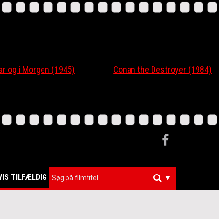
 og i Morgen (1945)
Conan the Destroyer (1984)
VIS TILFÆLDIG
▼