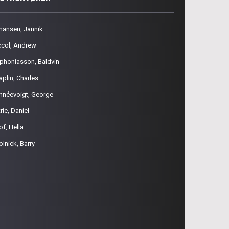
hansen, Jannik
ccol, Andrew
phoníasson, Baldvin
aplin, Charles
hnéevoigt, George
rie, Daniel
of, Hella
olnick, Barry