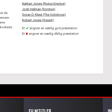
Nathan Jones (Rictus Erectus)
Josh Helman (Scrotus)
 er da
Goran D. Kleut (The Octoboss)
gennem
Robert Jones (Squint)
esne
bekostede
Et
angiver en særlig god præstation
Et
angiver en særlig dårlig præstation
FILMTITLER
I