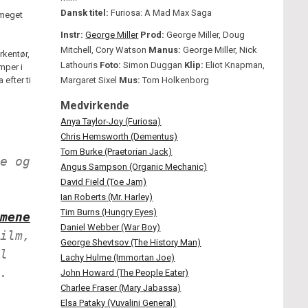
Dansk titel:
Furiosa: A Mad Max Saga
 meget
Instr:
George Miller
Prod:
George Miller, Doug
Mitchell, Cory Watson
Manus:
George Miller, Nick
rkentør,
Lathouris
Foto:
Simon Duggan
Klip:
Eliot Knapman,
mper i
efter ti
Margaret Sixel
Mus:
Tom Holkenborg
Medvirkende
Anya Taylor-Joy (Furiosa)
Chris Hemsworth (Dementus)
Tom Burke (Praetorian Jack)
e og
Angus Sampson (Organic Mechanic)
David Field (Toe Jam)
Ian Roberts (Mr. Harley)
Tim Burns (Hungry Eyes)
mene
Daniel Webber (War Boy)
ilm,
George Shevtsov (The History Man)
l
Lachy Hulme (Immortan Joe)
.
John Howard (The People Eater)
Charlee Fraser (Mary Jabassa)
Elsa Pataky (Vuvalini General)