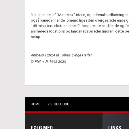
Det er en del af "Mad Max"-ideen, og adrenalinudladningen
også vanedannende, omend lige i den overgearede ende 
148 minutters ekstremisme. En lang række skuffende og f
animerede locations og landskabsbilleder undrer i dette 
setup.
Anmeldt i 2024 af Tobias Lynge Herler
© Philm.dk 1992-2026
HOME
VIS TILFÆLDIG
FØLG MED
LINKS