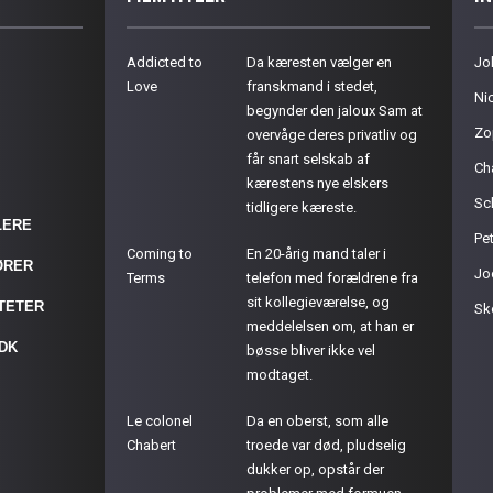
Addicted to
Da kæresten vælger en
Jo
Love
franskmand i stedet,
Ni
begynder den jaloux Sam at
Zo
overvåge deres privatliv og
får snart selskab af
Ch
kærestens nye elskers
Sc
tidligere kæreste.
LERE
Pet
Coming to
En 20-årig mand taler i
ØRER
Jo
Terms
telefon med forældrene fra
sit kollegieværelse, og
ITETER
Sk
meddelelsen om, at han er
.DK
bøsse bliver ikke vel
modtaget.
Le colonel
Da en oberst, som alle
Chabert
troede var død, pludselig
dukker op, opstår der