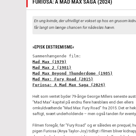
FURIOSA: A MAD MAX SAGA (2024)
En ung kvinde, der ufrivilligt er vokset op hos en grusom kidn
får langt om længe chancen for nådesløs hævn.
»EPISK EKSTREMISME«
Sammenhængende film:
Mad Max (1979)
Mad Max 2 (1981)
Mad Max Beyond Thunderdome (1985)
Mad Max: Fury Road (2015)
Furiosa: A Mad Max Saga (2024)
Helt som ventet byder 79-årige George Millers seneste aust
"Mad Max"-kapitel på endnu flere hæsblæs end den ellers
omkuldvæltende "Mad Max: Fury Road" fra 2015. Det er hek
saftigt, svært underholdende – men også tanden
for
eventyr
Filmen foregår, før "Fury Road" og er således en prequel, h
pigen Furiosa (Anya Taylor-Joy) tidligt i filmen bliver kidnap