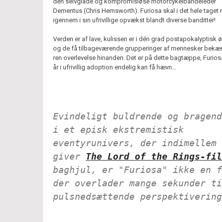
den selvglade og kompromisløse motorcykelbandeleder
Dementus (Chris Hemsworth). Furiosa skal i det hele taget
igennem i sin ufrivillige opvækst blandt diverse banditter!
Verden er af lave, kulissen er i dén grad postapokalyptisk ø
og de få tilbageværende grupperinger af mennesker bekæ
ren overlevelse hinanden. Det er på dette bagtæppe, Furiosa 
år i ufrivillig adoption endelig kan få hævn...
Evindeligt buldrende og bragend
i et episk ekstremistisk
eventyrunivers, der indimellem
giver
The Lord of the Rings-fil
baghjul, er "Furiosa" ikke en f
der overlader mange sekunder ti
pulsnedsættende perspektivering