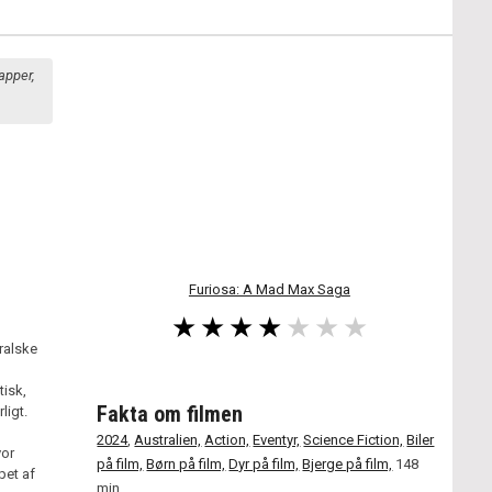
apper,
Furiosa: A Mad Max Saga
ralske
tisk,
Fakta om filmen
ligt.
2024
,
Australien,
Action,
Eventyr,
Science Fiction,
Biler
vor
på film,
Børn på film,
Dyr på film,
Bjerge på film,
148
pet af
min.