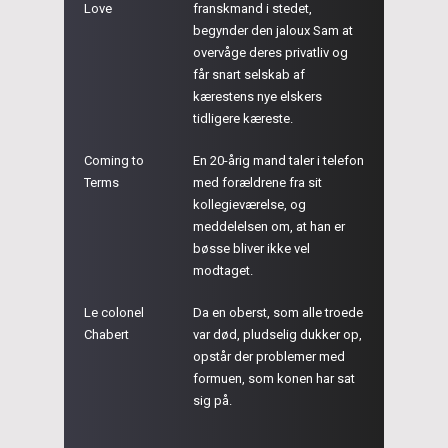
Love
franskmand i stedet,
begynder den jaloux Sam at
overvåge deres privatliv og
får snart selskab af
kærestens nye elskers
tidligere kæreste.
Coming to
En 20-årig mand taler i telefon
Terms
med forældrene fra sit
kollegieværelse, og
meddelelsen om, at han er
bøsse bliver ikke vel
modtaget.
Le colonel
Da en oberst, som alle troede
Chabert
var død, pludselig dukker op,
opstår der problemer med
formuen, som konen har sat
sig på.