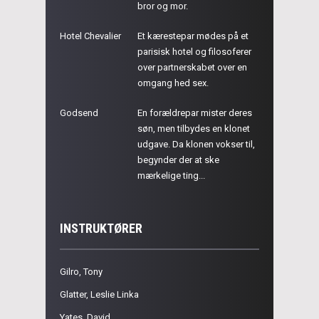
bror og mor.
Hotel Chevalier
Et kærestepar mødes på et
parisisk hotel og filosoferer
over partnerskabet over en
omgang hed sex.
Godsend
En forældrepar mister deres
søn, men tilbydes en klonet
udgave. Da klonen vokser til,
begynder der at ske
mærkelige ting...
INSTRUKTØRER
Gilro, Tony
Glatter, Leslie Linka
Yates, David