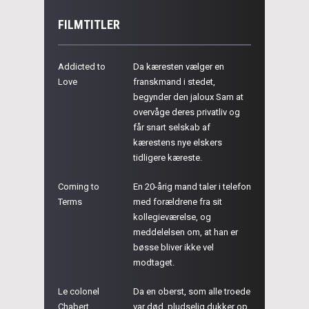
FILMTITLER
Addicted to
Da kæresten vælger en
Love
franskmand i stedet,
begynder den jaloux Sam at
overvåge deres privatliv og
får snart selskab af
kærestens nye elskers
tidligere kæreste.
Coming to
En 20-årig mand taler i telefon
Terms
med forældrene fra sit
kollegieværelse, og
meddelelsen om, at han er
bøsse bliver ikke vel
modtaget.
Le colonel
Da en oberst, som alle troede
Chabert
var død, pludselig dukker op,