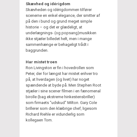
Skævhed og idérigdom
Skævheden og idérigdommen tilfører
scenerne en enkel elegance, der smitter af
på den i bund og grund meget simple
historie – og det er glædeligt, at
underlægnings- (og popsang)musikken
ikke stjæler billedet helt, men i mange
sammenhænge er behageligt trådt i
baggrunden.
Har mistet troen
Ron Livingston er fin i hovedrollen som
Peter, der for længst har mistet enhver tro
på, at hverdagen (og livet) har noget
spændende at byde på. Men Stephen Root
stjæler i sine scener fílmen i en fænomenal
birolle (bag ekstreme hinkestensbriller)
som firmaets "udskud" Milton. Gary Cole
brillerer som den klæbrige chef, ligesom
Richard Riehle er vidunderlig som
kollegaen Tom.