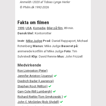
Anmeldt i 2020 af Tobias Lynge Herler
© Philm.dk 1992-2026
Fakta om filmen
1999
,
USA,
Komedie,
Biler på film,
89 min.
Dansk titel:
Kontorrotter
Instr:
Mike Judge
Prod:
Daniel Rappaport, Michael
Rotenberg
Manus:
Mike Judge
Baseret på:
animerede kortfilm af Mike Judge
Foto:
Tim
Suhrstedt
Klip:
David Rennie
Mus:
John Frizzell
Medvirkende
Ron Livingston (Peter)
Jennifer Aniston (Joanna)
Diedrich Bader (Lawrence)
Stephen Root (Milton)
Gary Cole (Bill Lumbergh)
Richard Riehle (Tom Smykowski )
John C. McGinley (Bob Slydell)