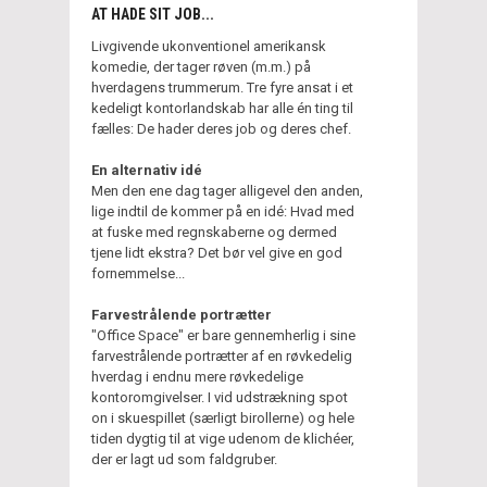
AT HADE SIT JOB...
Livgivende ukonventionel amerikansk
komedie, der tager røven (m.m.) på
hverdagens trummerum. Tre fyre ansat i et
kedeligt kontorlandskab har alle én ting til
fælles: De hader deres job og deres chef.
En alternativ idé
Men den ene dag tager alligevel den anden,
lige indtil de kommer på en idé: Hvad med
at fuske med regnskaberne og dermed
tjene lidt ekstra? Det bør vel give en god
fornemmelse...
Farvestrålende portrætter
"Office Space" er bare gennemherlig i sine
farvestrålende portrætter af en røvkedelig
hverdag i endnu mere røvkedelige
kontoromgivelser. I vid udstrækning spot
on i skuespillet (særligt birollerne) og hele
tiden dygtig til at vige udenom de klichéer,
der er lagt ud som faldgruber.