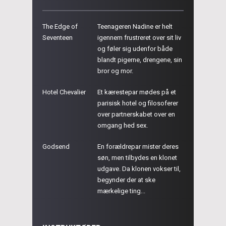
The Edge of
Teenageren Nadine er helt
Seventeen
igennem frustreret over sit liv
og føler sig udenfor både
blandt pigerne, drengene, sin
bror og mor.
Hotel Chevalier
Et kærestepar mødes på et
parisisk hotel og filosoferer
over partnerskabet over en
omgang hed sex.
Godsend
En forældrepar mister deres
søn, men tilbydes en klonet
udgave. Da klonen vokser til,
begynder der at ske
mærkelige ting...