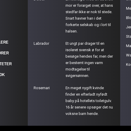
mor er forarget over, at hans
Me
stedfar ikke er nok til stede.
Bl
Snart havner han i det
forkerte selskab og i lort til
Je
halsen.
St
LERE
Labrador
Et ungt par drager til en
Ma
isoleret svensk ø for at
ØRER
Wa
besøge hendes far, men der
er bestemt ingen varm
ITETER
Ko
modtagelse til
.DK
svigersønnen.
Rosemari
En meget nygift kvinde
finder en efterladt nyfødt
baby på hotellets toiletgulv.
16 år senere opsøger det nu
voksne barn hende.