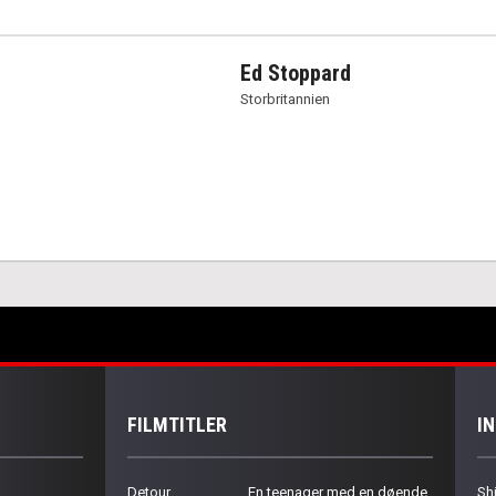
Ed Stoppard
Storbritannien
FILMTITLER
I
Detour
En teenager med en døende
Sh