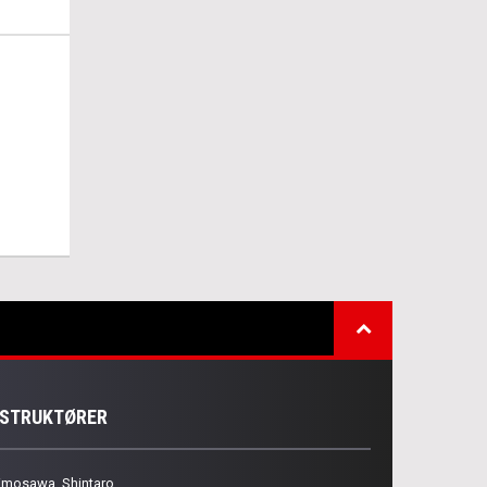
NSTRUKTØRER
imosawa, Shintaro