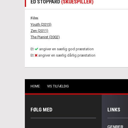
ED STOPPARD
(SKUESPILLER)
Film
Youth (2015)
Zen (2011)
The Pianist (2002)
Et
angiver en særlig god præstation
Et
angiver en særlig dårlig præstation
HOME
VIS TILFÆLDIG
FØLG MED
LINKS
GENRER