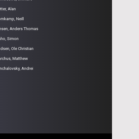
tter, Alan
omkamp, Neill
nsen, Anders Thomas
aho, Simon
dsen, Ole Christian
rchus, Matthew
nchalovsky, Andrei