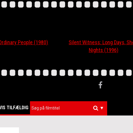
nary People (1980)
Silent Witness: Long Days, Short
Nights (1996)
VIS TILFÆLDIG
▼