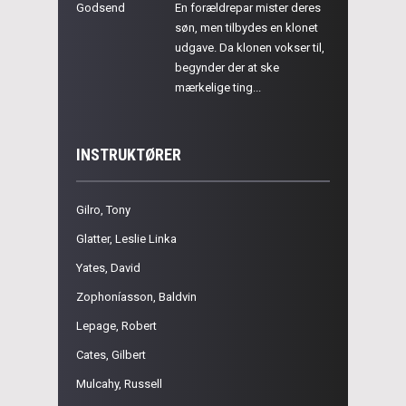
Godsend
En forældrepar mister deres
søn, men tilbydes en klonet
udgave. Da klonen vokser til,
begynder der at ske
mærkelige ting...
INSTRUKTØRER
Gilro, Tony
Glatter, Leslie Linka
Yates, David
Zophoníasson, Baldvin
Lepage, Robert
Cates, Gilbert
Mulcahy, Russell