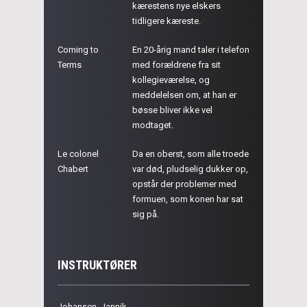
kærestens nye elskers
tidligere kæreste.
Coming to
En 20-årig mand taler i telefon
Terms
med forældrene fra sit
kollegieværelse, og
meddelelsen om, at han er
bøsse bliver ikke vel
modtaget.
Le colonel
Da en oberst, som alle troede
Chabert
var død, pludselig dukker op,
opstår der problemer med
formuen, som konen har sat
sig på.
INSTRUKTØRER
Johansen, Jannik