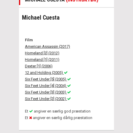
Michael Cuesta
Film
American Assassin (2017)
Homeland [2] (2012)
Homeland [1] (2011)
Dexter [1] (2006)
12 and Holding (2005)
Six Feet Under [5] (2005)
Six Feet Under [4] (2004)
Six Feet Under [3] (2003)
Six Feet Under [2] (2002)
Et
angiver en særlig god præstation
Et
angiver en særlig dårlig præstation