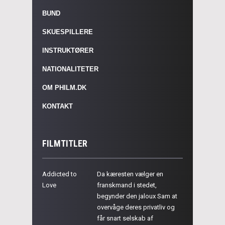
BUND
SKUESPILLERE
INSTRUKTØRER
NATIONALITETER
OM PHILM.DK
KONTAKT
FILMTITLER
Addicted to
Da kæresten vælger en
Love
franskmand i stedet,
begynder den jaloux Sam at
overvåge deres privatliv og
får snart selskab af