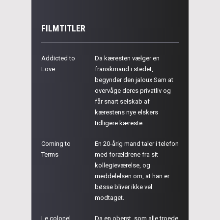
FILMTITLER
Addicted to
Da kæresten vælger en
Love
franskmand i stedet,
begynder den jaloux Sam at
overvåge deres privatliv og
får snart selskab af
kærestens nye elskers
tidligere kæreste.
Coming to
En 20-årig mand taler i telefon
Terms
med forældrene fra sit
kollegieværelse, og
meddelelsen om, at han er
bøsse bliver ikke vel
modtaget.
Le colonel
Da en oberst, som alle troede