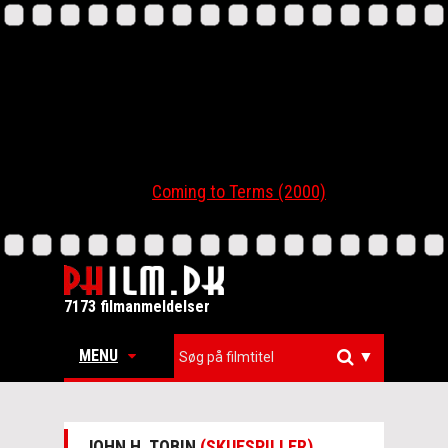
Coming to Terms (2000)
7173 filmanmeldelser
MENU
▼
JOHN H. TOBIN
(SKUESPILLER)