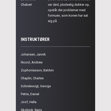
Chabert
var død, pludselig dukker op,
opstår der problemer med
formuen, som konen har sat
sig på.
INSTRUKTØRER
Johansen, Jannik
Niccol, Andrew
Zophoníasson, Baldvin
Chaplin, Charles
Schnéevoigt, George
Petrie, Daniel
Joof, Hella
Skolnick, Barry