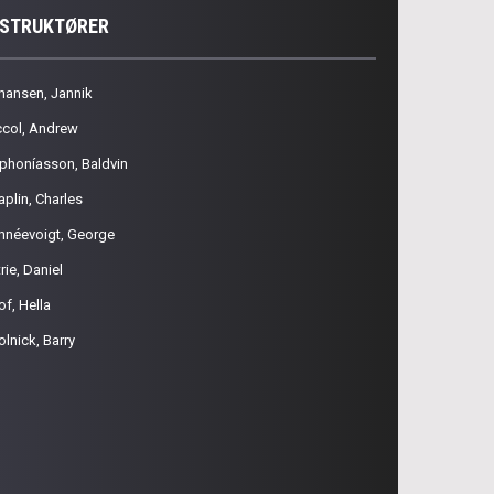
NSTRUKTØRER
hansen, Jannik
ccol, Andrew
phoníasson, Baldvin
aplin, Charles
hnéevoigt, George
rie, Daniel
of, Hella
olnick, Barry