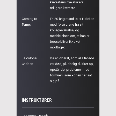
kærestens nye elskers
tidligere kæreste.
Coming to
En 20-årig mand taler i telefon
Terms
med forældrene fra sit
kollegieværelse, og
meddelelsen om, at han er
bøsse bliver ikke vel
modtaget.
Le colonel
Da en oberst, som alle troede
Chabert
var død, pludselig dukker op,
opstår der problemer med
formuen, som konen har sat
sig på.
INSTRUKTØRER
Johansen, Jannik