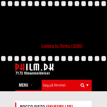
Coming to Terms (2000)
7172 filmanmeldelser
MENU
▼
ROCCO SISTO
(SKUESPILLER)