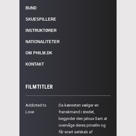
BUND
SKUESPILLERE
INSTRUKTØRER
NATIONALITETER
OM PHILM.DK
KONTAKT
FILMTITLER
Addicted to
Da kæresten vælger en
Love
franskmand i stedet,
begynder den jaloux Sam at
overvåge deres privatliv og
får snart selskab af