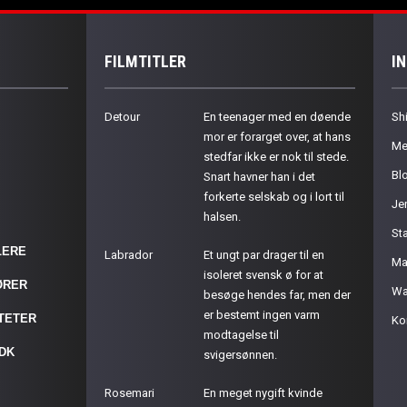
FILMTITLER
I
Detour
En teenager med en døende
Sh
mor er forarget over, at hans
Me
stedfar ikke er nok til stede.
Bl
Snart havner han i det
forkerte selskab og i lort til
Je
halsen.
St
LERE
Labrador
Et ungt par drager til en
Ma
isoleret svensk ø for at
ØRER
Wa
besøge hendes far, men der
er bestemt ingen varm
ITETER
Ko
modtagelse til
.DK
svigersønnen.
Rosemari
En meget nygift kvinde