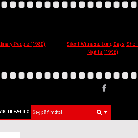
ary People (1980)
Silent Witness: Long Days, Short
Nights (1996)
VIS TILFÆLDIG
▼