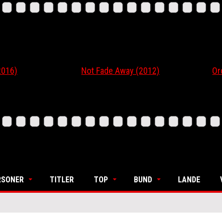
6)
Not Fade Away (2012)
Ordin
RSONER
TITLER
TOP
BUND
LANDE