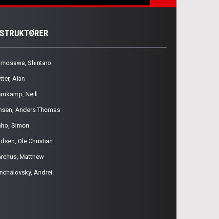
NSTRUKTØRER
imosawa, Shintaro
tter, Alan
omkamp, Neill
nsen, Anders Thomas
aho, Simon
dsen, Ole Christian
rchus, Matthew
nchalovsky, Andrei