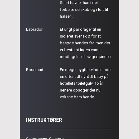
Snart havner han i det
forkerte selskab og i lort til
halsen.
Labrador
Et ungt par drager til en
isoleret svensk ø for at
besøge hendes far, men der
er bestemt ingen varm
modtagelse til svigersønnen.
Rosemari
En meget nygift kvinde finder
en efterladt nyfødt baby på
hotellets toiletgulv. 16 år
senere opsøger det nu
voksne barn hende.
INSTRUKTØRER
Shimosawa, Shintaro