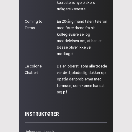
kærestens nye elskers
tidligere kæreste.
Coming to
En 20-årig mand taler i telefon
Terms
med forældrene fra sit
kollegieværelse, og
meddelelsen om, at han er
bøsse bliver ikke vel
modtaget.
Le colonel
Da en oberst, som alle troede
Chabert
var død, pludselig dukker op,
opstår der problemer med
formuen, som konen har sat
sig på.
INSTRUKTØRER
Johansen, Jannik