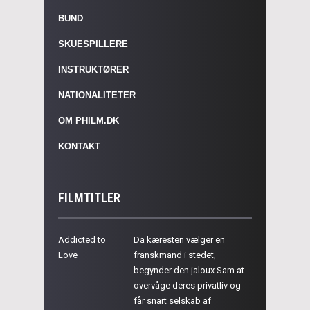
BUND
SKUESPILLERE
INSTRUKTØRER
NATIONALITETER
OM PHILM.DK
KONTAKT
FILMTITLER
Addicted to
Da kæresten vælger en
Love
franskmand i stedet,
begynder den jaloux Sam at
overvåge deres privatliv og
får snart selskab af