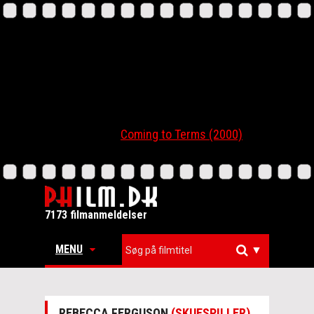
Coming to Terms (2000)
7173 filmanmeldelser
MENU
▼
REBECCA FERGUSON
(SKUESPILLER)