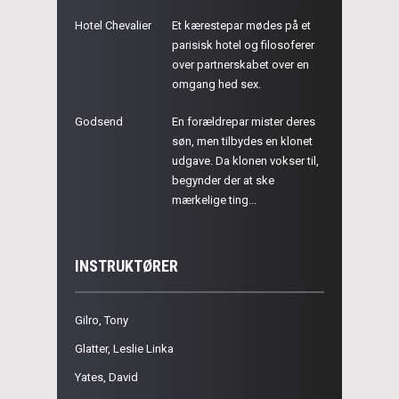
Hotel Chevalier
Et kærestepar mødes på et
parisisk hotel og filosoferer
over partnerskabet over en
omgang hed sex.
Godsend
En forældrepar mister deres
søn, men tilbydes en klonet
udgave. Da klonen vokser til,
begynder der at ske
mærkelige ting...
INSTRUKTØRER
Gilro, Tony
Glatter, Leslie Linka
Yates, David