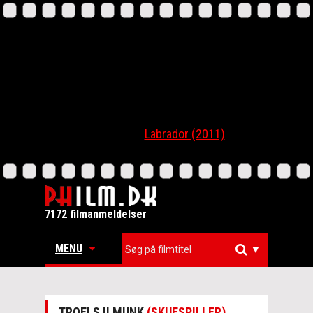
Labrador (2011)
7172 filmanmeldelser
MENU
▼
TROELS II MUNK
(SKUESPILLER)