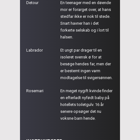
Detour
En teenager med en døende
mor er forarget over, at hans
stedfar ikke er nok til stede.
Snart havner han i det
forkerte selskab og i lort til
halsen.
Labrador
Et ungt par drager til en
isoleret svensk ø for at
besøge hendes far, men der
er bestemt ingen varm
modtagelse til svigersønnen.
Rosemari
En meget nygift kvinde finder
en efterladt nyfødt baby på
hotellets toiletgulv. 16 år
senere opsøger det nu
voksne barn hende.