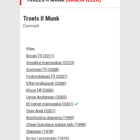
Troels II Munk
Danmark
Film
Broen [1] (2011)
Smukke mennesker (2010)
Sommer [1] (2008)
Forbrydelsen [1] (2007)
Efter brylluppet (2006)
Klovn [4] (2006)
Unge Andersen (2005)
Et rigtigt menneske (2001)
Grev Axel (2001)
Bornholms stemme (1999)
Olsen-bandens sidste stik (1998)
Slægten (1978)
En by i provinsen (1976)