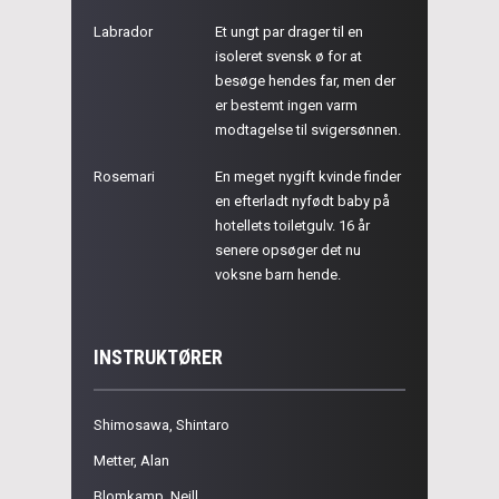
Labrador
Et ungt par drager til en
isoleret svensk ø for at
besøge hendes far, men der
er bestemt ingen varm
modtagelse til svigersønnen.
Rosemari
En meget nygift kvinde finder
en efterladt nyfødt baby på
hotellets toiletgulv. 16 år
senere opsøger det nu
voksne barn hende.
INSTRUKTØRER
Shimosawa, Shintaro
Metter, Alan
Blomkamp, Neill