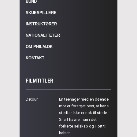
BUND
SKUESPILLERE
INSTRUKTØRER
NATIONALITETER
OM PHILM.DK
KONTAKT
FILMTITLER
Detour
En teenager med en døende
mor er forarget over, at hans
stedfar ikke er nok til stede.
Snart havner han i det
forkerte selskab og i lort til
halsen.