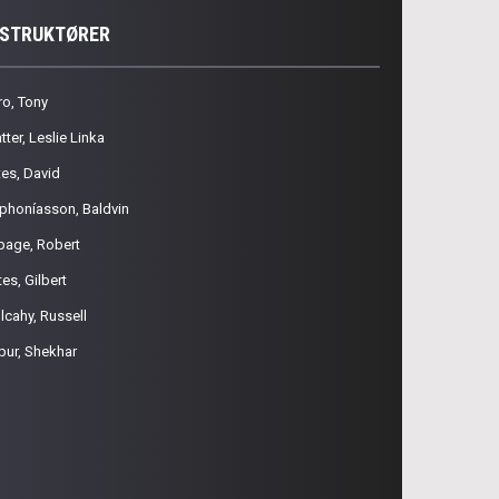
NSTRUKTØRER
ro, Tony
tter, Leslie Linka
tes, David
phoníasson, Baldvin
page, Robert
es, Gilbert
lcahy, Russell
pur, Shekhar