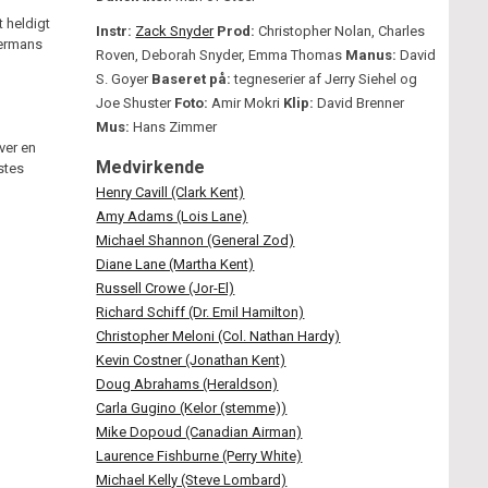
 heldigt
Instr:
Zack Snyder
Prod:
Christopher Nolan, Charles
permans
Roven, Deborah Snyder, Emma Thomas
Manus:
David
S. Goyer
Baseret på:
tegneserier af Jerry Siehel og
Joe Shuster
Foto:
Amir Mokri
Klip:
David Brenner
Mus:
Hans Zimmer
ver en
Medvirkende
stes
Henry Cavill (Clark Kent)
Amy Adams (Lois Lane)
Michael Shannon (General Zod)
–
Diane Lane (Martha Kent)
Russell Crowe (Jor-El)
Richard Schiff (Dr. Emil Hamilton)
Christopher Meloni (Col. Nathan Hardy)
Kevin Costner (Jonathan Kent)
Doug Abrahams (Heraldson)
Carla Gugino (Kelor (stemme))
Mike Dopoud (Canadian Airman)
Laurence Fishburne (Perry White)
Michael Kelly (Steve Lombard)