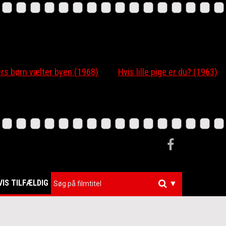
 børn vælter byen (1968)
Hvis lille pige er du? (1963)
VIS TILFÆLDIG
▼