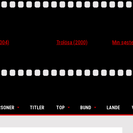
4)
Trolösa (2000)
Min søsters
RSONER
TITLER
TOP
BUND
LANDE