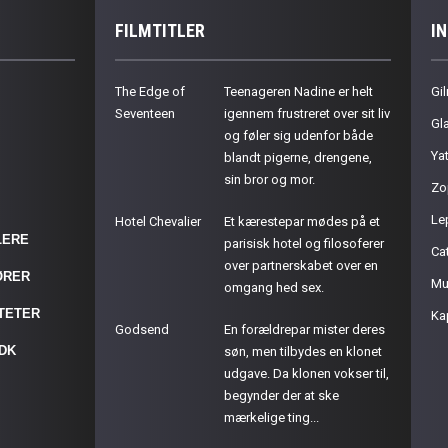
FILMTITLER
I
The Edge of
Teenageren Nadine er helt
Gil
Seventeen
igennem frustreret over sit liv
Gla
og føler sig udenfor både
Ya
blandt pigerne, drengene,
sin bror og mor.
Zo
Le
Hotel Chevalier
Et kærestepar mødes på et
LERE
parisisk hotel og filosoferer
Cat
over partnerskabet over en
ØRER
Mu
omgang hed sex.
ITETER
Ka
Godsend
En forældrepar mister deres
.DK
søn, men tilbydes en klonet
udgave. Da klonen vokser til,
begynder der at ske
mærkelige ting...