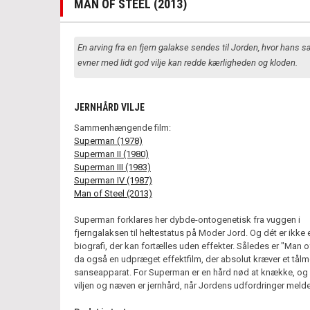
MAN OF STEEL (2013)
En arving fra en fjern galakse sendes til Jorden, hvor hans s
evner med lidt god vilje kan redde kærligheden og kloden.
JERNHÅRD VILJE
Sammenhængende film:
Superman (1978)
Superman II (1980)
Superman III (1983)
Superman IV (1987)
Man of Steel (2013)
Superman forklares her dybde-ontogenetisk fra vuggen i
fjerngalaksen til heltestatus på Moder Jord. Og dét er ikke 
biografi, der kan fortælles uden effekter. Således er "Man o
da også en udpræget effektfilm, der absolut kræver et tål
sanseapparat. For Superman er en hård nød at knække, og
viljen og næven er jernhård, når Jordens udfordringer melde