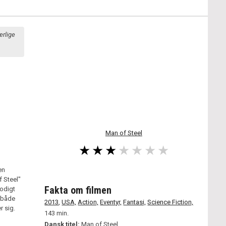
ærlige
Man of Steel
en
f Steel"
Fakta om filmen
modigt
 både
2013
,
USA,
Action,
Eventyr,
Fantasi,
Science Fiction,
r sig.
143 min.
Dansk titel:
Man of Steel