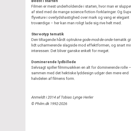
Bedst i starten
Filmen er mest underholdende i starten, hvor man er sluppet
af sted med de mange science fiction-forklaringer. Og Su
flyveture i overlydshastighed over mark og vang er elegant
troværdige – her kan man roligt lade sig rive helt med.
Stereotyp tematik
Den tiltagende hårdt optrukne
gode-mod-de-onde
-tematik gi
lidt ucharmerende slagside mod effektformen, og snart mi
interessen: Det bliver ganske enkelt for meget.
Dominerende lydbillede
Selvsagt spiller filmmusikken en alt for dominerende rolle 
sammen med det hektiske lyddesign udgør den mere end
halvdelen af filmens form.
Anmeldt i 2014 af Tobias Lynge Herler
© Philm.dk 1992-2026