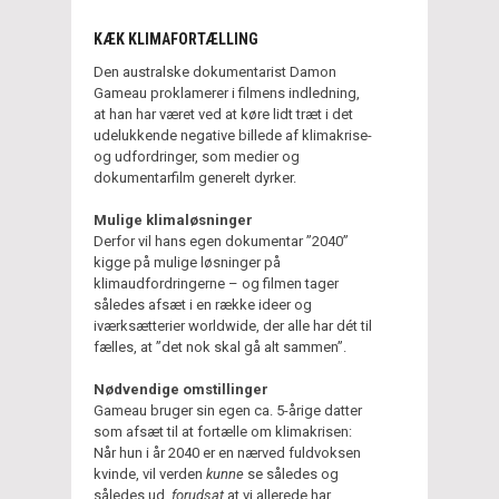
KÆK KLIMAFORTÆLLING
Den australske dokumentarist Damon
Gameau proklamerer i filmens indledning,
at han har været ved at køre lidt træt i det
udelukkende negative billede af klimakrise-
og udfordringer, som medier og
dokumentarfilm generelt dyrker.
Mulige klimaløsninger
Derfor vil hans egen dokumentar ”2040”
kigge på mulige løsninger på
klimaudfordringerne – og filmen tager
således afsæt i en række ideer og
iværksætterier worldwide, der alle har dét til
fælles, at ”det nok skal gå alt sammen”.
Nødvendige omstillinger
Gameau bruger sin egen ca. 5-årige datter
som afsæt til at fortælle om klimakrisen:
Når hun i år 2040 er en nærved fuldvoksen
kvinde, vil verden
kunne
se således og
således ud,
forudsat
at vi allerede har