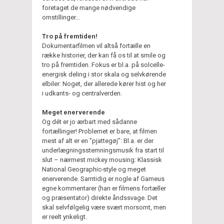
foretaget de mange nødvendige
omstillinger...
Tro på fremtiden!
Dokumentarfilmen vil altså fortælle en
række historier, der kan få os til at smile og
tro på fremtiden. Fokus er bl.a. på solcelle-
energisk deling i stor skala og selvkørende
elbiler: Noget, der allerede kører hist og her
i udkants- og centralverden.
Meget enerverende
Og dét er jo ærbart med sådanne
fortællinger! Problemet er bare, at filmen
mest af alt er en ”pjattegøj”: Bl.a. er der
underlægningsstemningsmusik fra start til
slut – nærmest mickey mousing: Klassisk
National Geographic
-
style og meget
enerverende. Samtidig er nogle af Gameus
egne kommentarer (han er filmens fortæller
og præsentator) direkte åndssvage. Det
skal selvfølgelig være svært morsomt, men
er reelt ynkeligt.