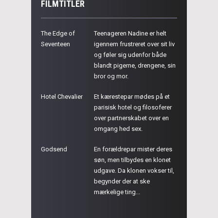
FILMTITLER
The Edge of
Teenageren Nadine er helt
Seventeen
igennem frustreret over sit liv
og føler sig udenfor både
blandt pigerne, drengene, sin
bror og mor.
Hotel Chevalier
Et kærestepar mødes på et
parisisk hotel og filosoferer
over partnerskabet over en
omgang hed sex.
Godsend
En forældrepar mister deres
søn, men tilbydes en klonet
udgave. Da klonen vokser til,
begynder der at ske
mærkelige ting...