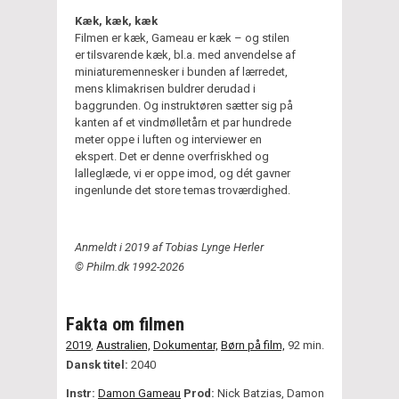
Kæk, kæk, kæk
Filmen er kæk, Gameau er kæk – og stilen
er tilsvarende kæk, bl.a. med anvendelse af
miniaturemennesker i bunden af lærredet,
mens klimakrisen buldrer derudad i
baggrunden. Og instruktøren sætter sig på
kanten af et vindmølletårn et par hundrede
meter oppe i luften og interviewer en
ekspert. Det er denne overfriskhed og
lalleglæde, vi er oppe imod, og dét gavner
ingenlunde det store temas troværdighed.
Anmeldt i 2019 af Tobias Lynge Herler
© Philm.dk 1992-2026
Fakta om filmen
2019
,
Australien,
Dokumentar,
Børn på film,
92 min.
Dansk titel:
2040
Instr:
Damon Gameau
Prod:
Nick Batzias, Damon