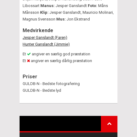
Libossart
Manus:
Jesper Ganslandt
Foto:
Måns
Månsson
Klip:
Jesper Ganslandt, Mauricio Molinari,
Magnus Svensson
Mus:
Jon Ekstrand
Medvirkende
Jesper Ganslandt (Faren)
Hunter Ganslandt (Jimmie)
Et
angiver en særlig god præstation
Et
angiver en særlig dårlig præstation
Priser
GULDB-N - Bedste fotografering
GULDB-N - Bedste lyd