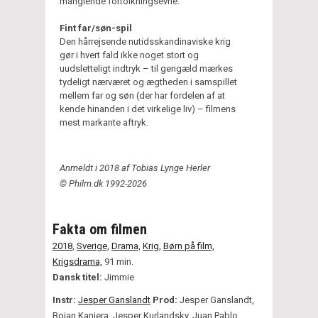
manglende fortolkningsevne.
Fint far/søn-spil
Den hårrejsende nutidsskandinaviske krig
gør i hvert fald ikke noget stort og
uudsletteligt indtryk – til gengæld mærkes
tydeligt nærværet og ægtheden i samspillet
mellem far og søn (der har fordelen af at
kende hinanden i det virkelige liv) – filmens
mest markante aftryk.
Anmeldt i 2018 af Tobias Lynge Herler
© Philm.dk 1992-2026
Fakta om filmen
2018
,
Sverige,
Drama,
Krig,
Børn på film,
Krigsdrama,
91 min.
Dansk titel:
Jimmie
Instr:
Jesper Ganslandt
Prod:
Jesper Ganslandt,
Bojan Kanjera, Jesper Kurlandsky, Juan Pablo