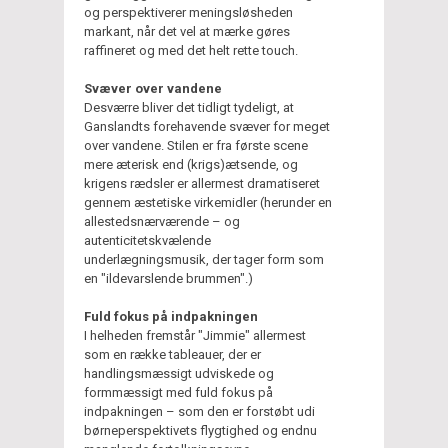
og perspektiverer meningsløsheden
markant, når det vel at mærke gøres
raffineret og med det helt rette touch.
Svæver over vandene
Desværre bliver det tidligt tydeligt, at
Ganslandts forehavende svæver for meget
over vandene. Stilen er fra første scene
mere æterisk end (krigs)ætsende, og
krigens rædsler er allermest dramatiseret
gennem æstetiske virkemidler (herunder en
allestedsnærværende – og
autenticitetskvælende
underlægningsmusik, der tager form som
en "ildevarslende brummen".)
Fuld fokus på indpakningen
I helheden fremstår "Jimmie" allermest
som en række tableauer, der er
handlingsmæssigt udviskede og
formmæssigt med fuld fokus på
indpakningen – som den er forstøbt udi
børneperspektivets flygtighed og endnu