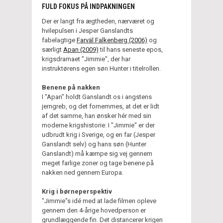
FULD FOKUS PÅ INDPAKNINGEN
Der er langt fra ægtheden, nærværet og
hvilepulsen i Jesper Ganslandts
fabelagtige
Farväl Falkenberg (2006)
og
særligt
Apan (2009)
til hans seneste epos,
krigsdramaet "Jimmie", der har
instruktørens egen søn Hunter i titelrollen.
Benene på nakken
I "Apan" holdt Ganslandt os i angstens
jerngreb, og det fornemmes, at det er lidt
af det samme, han ønsker hér med sin
moderne krigshistorie: I "Jimmie" er der
udbrudt krig i Sverige, og en far (Jesper
Ganslandt selv) og hans søn (Hunter
Ganslandt) må kæmpe sig vej gennem
meget farlige zoner og tage benene på
nakken ned gennem Europa.
Krig i børneperspektiv
"Jimmie"s idé med at lade filmen opleve
gennem den 4-årige hovedperson er
grundlæggende fin. Det distancerer krigen