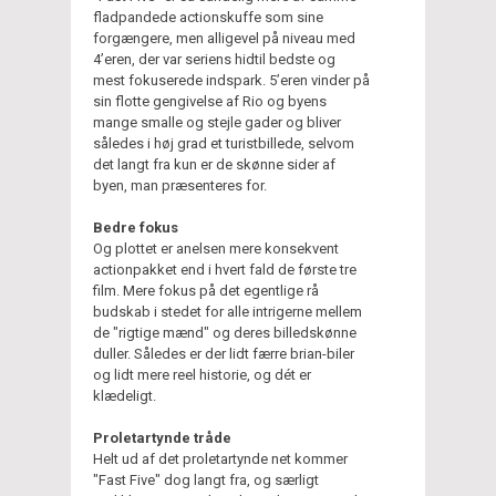
fladpandede actionskuffe som sine
forgængere, men alligevel på niveau med
4’eren, der var seriens hidtil bedste og
mest fokuserede indspark. 5’eren vinder på
sin flotte gengivelse af Rio og byens
mange smalle og stejle gader og bliver
således i høj grad et turistbillede, selvom
det langt fra kun er de skønne sider af
byen, man præsenteres for.
Bedre fokus
Og plottet er anelsen mere konsekvent
actionpakket end i hvert fald de første tre
film. Mere fokus på det egentlige rå
budskab i stedet for alle intrigerne mellem
de "rigtige mænd" og deres billedskønne
duller. Således er der lidt færre brian-biler
og lidt mere reel historie, og dét er
klædeligt.
Proletartynde tråde
Helt ud af det proletartynde net kommer
"Fast Five" dog langt fra, og særligt