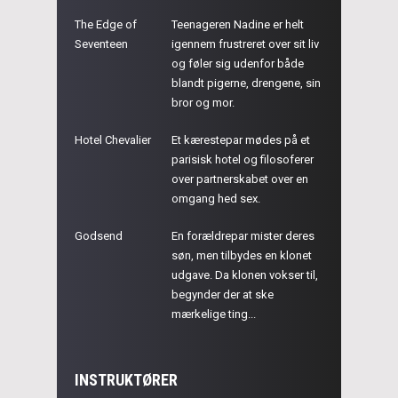
The Edge of
Teenageren Nadine er helt
Seventeen
igennem frustreret over sit liv
og føler sig udenfor både
blandt pigerne, drengene, sin
bror og mor.
Hotel Chevalier
Et kærestepar mødes på et
parisisk hotel og filosoferer
over partnerskabet over en
omgang hed sex.
Godsend
En forældrepar mister deres
søn, men tilbydes en klonet
udgave. Da klonen vokser til,
begynder der at ske
mærkelige ting...
INSTRUKTØRER