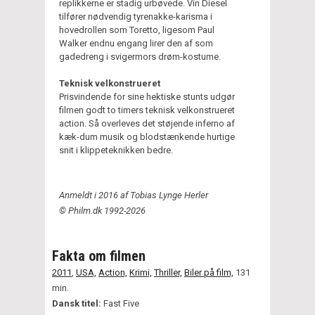
replikkerne er stadig urbøvede. Vin Diesel
tilfører nødvendig tyrenakke-karisma i
hovedrollen som Toretto, ligesom Paul
Walker endnu engang lirer den af som
gadedreng i svigermors drøm-kostume.
Teknisk velkonstrueret
Prisvindende for sine hektiske stunts udgør
filmen godt to timers teknisk velkonstrueret
action. Så overleves det støjende inferno af
kæk-dum musik og blodstænkende hurtige
snit i klippeteknikken bedre.
Anmeldt i 2016 af Tobias Lynge Herler
© Philm.dk 1992-2026
Fakta om filmen
2011
,
USA,
Action,
Krimi,
Thriller,
Biler på film,
131
min.
Dansk titel:
Fast Five