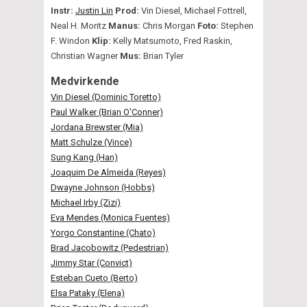
Instr:
Justin Lin
Prod:
Vin Diesel, Michael Fottrell,
Neal H. Moritz
Manus:
Chris Morgan
Foto:
Stephen
F. Windon
Klip:
Kelly Matsumoto, Fred Raskin,
Christian Wagner
Mus:
Brian Tyler
Medvirkende
Vin Diesel (Dominic Toretto)
Paul Walker (Brian O'Conner)
Jordana Brewster (Mia)
Matt Schulze (Vince)
Sung Kang (Han)
Joaquim De Almeida (Reyes)
Dwayne Johnson (Hobbs)
Michael Irby (Zizi)
Eva Mendes (Monica Fuentes)
Yorgo Constantine (Chato)
Brad Jacobowitz (Pedestrian)
Jimmy Star (Convict)
Esteban Cueto (Berto)
Elsa Pataky (Elena)