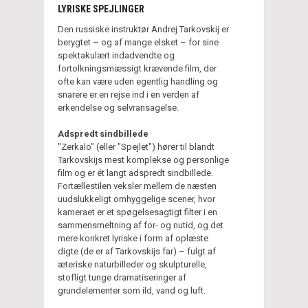
LYRISKE SPEJLINGER
Den russiske instruktør Andrej Tarkovskij er
berygtet – og af mange elsket – for sine
spektakulært indadvendte og
fortolkningsmæssigt krævende film, der
ofte kan være uden egentlig handling og
snarere er en rejse ind i en verden af
erkendelse og selvransagelse.
Adspredt sindbillede
"Zerkalo" (eller "Spejlet") hører til blandt
Tarkovskijs mest komplekse og personlige
film og er ét langt adspredt sindbillede.
Fortællestilen veksler mellem de næsten
uudslukkeligt omhyggelige scener, hvor
kameraet er et spøgelsesagtigt filter i en
sammensmeltning af for- og nutid, og det
mere konkret lyriske i form af oplæste
digte (de er af Tarkovskijs far) – fulgt af
æteriske naturbilleder og skulpturelle,
stofligt tunge dramatiseringer af
grundelementer som ild, vand og luft.