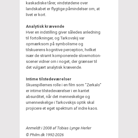
kaskadiske tårer, vindstødene over
landskabet er flygtige påmindelser om, at
livet er kort.
Analytisk krævende
Hver en indstilling giver således anledning
til fortolkninger, og Tarkovskij var
opmærksom på symbolisme og
tilskuerens kognitive perception, hvilket
især de stramt komponerede slowmotion-
scener vidner om i noget, der grænser til
det vulgært analytisk krævende.
Intime tilstedeværelser
Skuespillernes rolle i en film som "Zerkalo"
er intime tilstedeværelser i en kantet
absurditet, når det menneskelige og
umenneskelige i Tarkovskijs optik skal
projicere et eget spektrum af indre kaos.
Anmeldt i 2008 af Tobias Lynge Herler
© Philm.dk 1992-2026