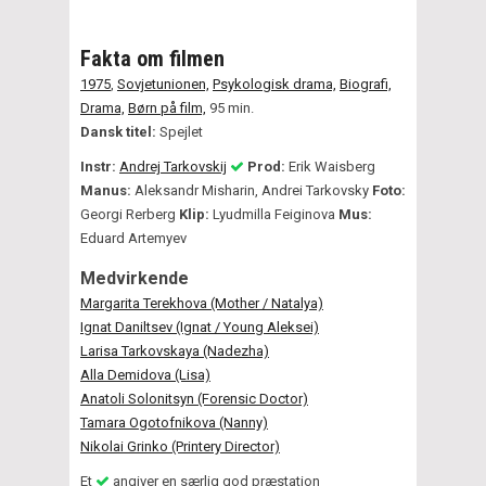
Fakta om filmen
1975
,
Sovjetunionen,
Psykologisk drama,
Biografi,
Drama,
Børn på film,
95 min.
Dansk titel:
Spejlet
Instr:
Andrej Tarkovskij
Prod:
Erik Waisberg
Manus:
Aleksandr Misharin, Andrei Tarkovsky
Foto:
Georgi Rerberg
Klip:
Lyudmilla Feiginova
Mus:
Eduard Artemyev
Medvirkende
Margarita Terekhova (Mother / Natalya)
Ignat Daniltsev (Ignat / Young Aleksei)
Larisa Tarkovskaya (Nadezha)
Alla Demidova (Lisa)
Anatoli Solonitsyn (Forensic Doctor)
Tamara Ogotofnikova (Nanny)
Nikolai Grinko (Printery Director)
Et
angiver en særlig god præstation