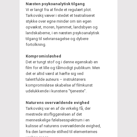
Næsten psykoanalytisk tilgang
Vi er langt fra at finde et regulært plot.
Tarkovskij væver i stedet et teatraliseret
stykke over egne minder om sin egen
opvækst, moren, hjemmet, landsbyen og
landskaberne, i en næsten psykoanalytisk
tilgang til selvransagelse og dybere
fortolkning.
Kompromisløshed
Det er tungt stof og i denne egenskab en
film for et lille og tålmodigt publikum. Men
det er altid værd at hæfte sig ved
talentfulde auteurs – instruktørers
kompromisløse skabelse af filmkunst
udelukkende i kunstens "tjeneste".
Naturens overvældende evighed
Tarkovskij var en af de virkelig få, der
mestrede stofliggørelsen af det
menneskelige følelsesspektrum i en
kulisse af naturens overvældende evighed,
fra den larmende stilhed til elementernes