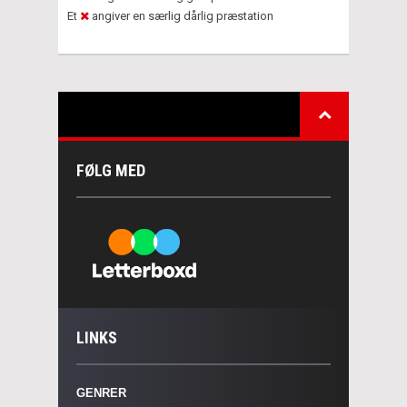
Et
angiver en særlig dårlig præstation
FØLG MED
LINKS
GENRER