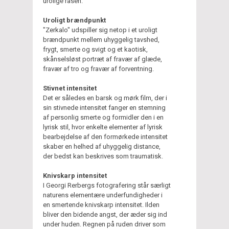
urolige rasen.
Uroligt brændpunkt
"Zerkalo" udspiller sig netop i et uroligt
brændpunkt mellem uhyggelig tavshed,
frygt, smerte og svigt og et kaotisk,
skånselsløst portræt af fravær af glæde,
fravær af tro og fravær af forventning.
Stivnet intensitet
Det er således en barsk og mørk film, der i
sin stivnede intensitet fanger en stemning
af personlig smerte og formidler den i en
lyrisk stil, hvor enkelte elementer af lyrisk
bearbejdelse af den formørkede intensitet
skaber en helhed af uhyggelig distance,
der bedst kan beskrives som traumatisk.
Knivskarp intensitet
I Georgi Rerbergs fotografering står særligt
naturens elementære underfundigheder i
en smertende knivskarp intensitet. Ilden
bliver den bidende angst, der æder sig ind
under huden. Regnen på ruden driver som