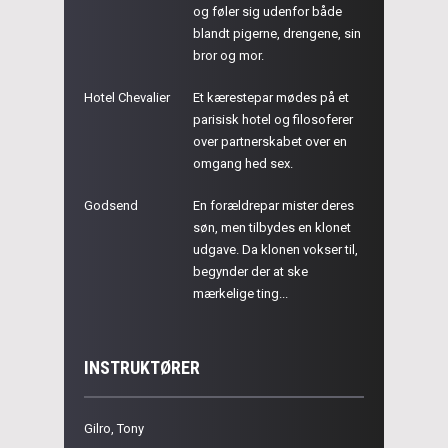
og føler sig udenfor både
blandt pigerne, drengene, sin
bror og mor.
Hotel Chevalier
Et kærestepar mødes på et
parisisk hotel og filosoferer
over partnerskabet over en
omgang hed sex.
Godsend
En forældrepar mister deres
søn, men tilbydes en klonet
udgave. Da klonen vokser til,
begynder der at ske
mærkelige ting...
INSTRUKTØRER
Gilro, Tony