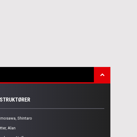
NSTRUKTØRER
imosawa, Shintaro
tter, Alan