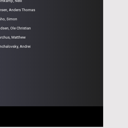
omkamp, Neill
nsen, Anders Thomas
aho, Simon
dsen, Ole Christian
rchus, Matthew
nchalovsky, Andrei