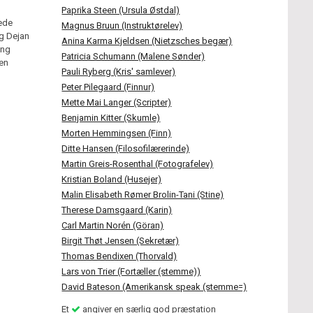
Paprika Steen (Ursula Østdal)
rede
Magnus Bruun (Instruktørelev)
og Dejan
Anina Karma Kjeldsen (Nietzsches begær)
ang
Patricia Schumann (Malene Sønder)
gen
Pauli Ryberg (Kris' samlever)
Peter Pilegaard (Finnur)
Mette Mai Langer (Scripter)
Benjamin Kitter (Skumle)
Morten Hemmingsen (Finn)
Ditte Hansen (Filosofilærerinde)
Martin Greis-Rosenthal (Fotografelev)
Kristian Boland (Husejer)
Malin Elisabeth Rømer Brolin-Tani (Stine)
Therese Damsgaard (Karin)
Carl Martin Norén (Göran)
Birgit Thøt Jensen (Sekretær)
Thomas Bendixen (Thorvald)
Lars von Trier (Fortæller (stemme))
David Bateson (Amerikansk speak (stemme=)
Et
angiver en særlig god præstation