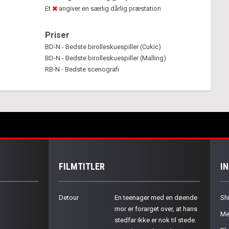
Et
angiver en særlig dårlig præstation
Priser
BD-N - Bedste birolleskuespiller (Cukic)
BD-N - Bedste birolleskuespiller (Malling)
RB-N - Bedste scenografi
FILMTITLER
I
Detour
En teenager med en døende
Sh
mor er forarget over, at hans
Me
stedfar ikke er nok til stede.