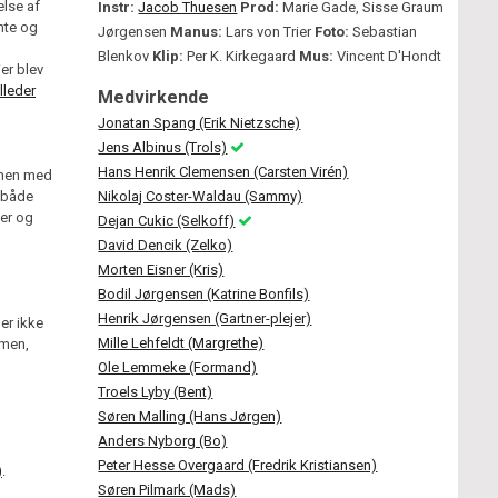
else af
Instr:
Jacob Thuesen
Prod:
Marie Gade, Sisse Graum
nte og
Jørgensen
Manus:
Lars von Trier
Foto:
Sebastian
Blenkov
Klip:
Per K. Kirkegaard
Mus:
Vincent D'Hondt
er blev
lleder
Medvirkende
Jonatan Spang (Erik Nietzsche)
Jens Albinus (Trols)
Hans Henrik Clemensen (Carsten Virén)
 men med
k både
Nikolaj Coster-Waldau (Sammy)
mer og
Dejan Cukic (Selkoff)
David Dencik (Zelko)
Morten Eisner (Kris)
Bodil Jørgensen (Katrine Bonfils)
Henrik Jørgensen (Gartner-plejer)
er ikke
Mille Lehfeldt (Margrethe)
lmen,
Ole Lemmeke (Formand)
Troels Lyby (Bent)
Søren Malling (Hans Jørgen)
Anders Nyborg (Bo)
Peter Hesse Overgaard (Fredrik Kristiansen)
)
.
Søren Pilmark (Mads)