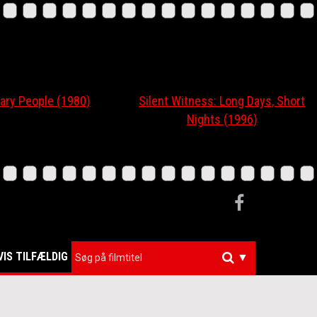
ary People (1980)
Silent Witness: Long Days, Short
Nights (1996)
VIS TILFÆLDIG
▼