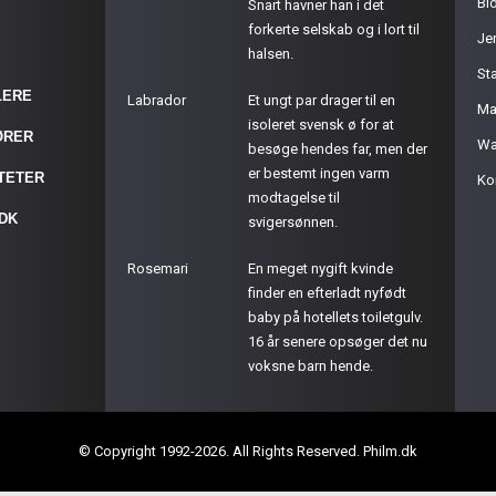
Bl
Snart havner han i det
forkerte selskab og i lort til
Je
halsen.
St
LERE
Labrador
Et ungt par drager til en
Ma
isoleret svensk ø for at
ØRER
Wa
besøge hendes far, men der
er bestemt ingen varm
ITETER
Ko
modtagelse til
.DK
svigersønnen.
Rosemari
En meget nygift kvinde
finder en efterladt nyfødt
baby på hotellets toiletgulv.
16 år senere opsøger det nu
voksne barn hende.
© Copyright 1992-2026. All Rights Reserved. Philm.dk