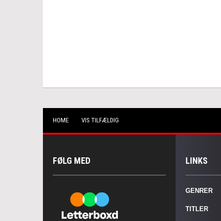
HOME
VIS TILFÆLDIG
FØLG MED
LINKS
GENRER
TITLER