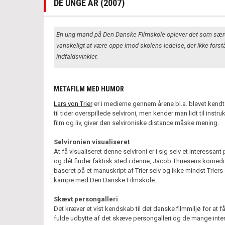
DE UNGE ÅR (2007)
En ung mand på Den Danske Filmskole oplever det som sær
vanskeligt at være oppe imod skolens ledelse, der ikke forst
indfaldsvinkler.
METAFILM MED HUMOR
Lars von Trier
er i medierne gennem årene bl.a. blevet kendt 
til tider overspillede selvironi, men kender man lidt til instr
film og liv, giver den selvironiske distance måske mening.
Selvironien visualiseret
At få visualiseret denne selvironi er i sig selv et interessant 
og dét finder faktisk sted i denne, Jacob Thuesens komedie
baseret på et manuskript af Trier selv og ikke mindst Triers
kampe med Den Danske Filmskole.
Skævt persongalleri
Det kræver et vist kendskab til det danske filmmiljø for at f
fulde udbytte af det skæve persongalleri og de mange inte