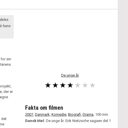
deles
år hans
for sin
uktørens
De unge år
projekt,
, der er
 egne
Fakta om filmen
2007
,
Danmark,
Komedie,
Biografi,
Drama,
100 min.
å det
Dansk titel:
De unge år: Erik Nietzsche sagaen del 1
rne