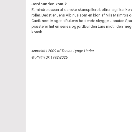
Jordbunden komik
Et mindre ocean af danske skuespillere boltrer sig i karike
roller. Bedst er Jens Albinus som en klon af Nils Malmros 
Cucik som Mogens Rukovs hostende skygge. Jonatan Sp
præsterer fint en seriøs og jordbunden Lars midt i den me
komik.
Anmeldt i 2009 af Tobias Lynge Herler
© Philm.dk 1992-2026