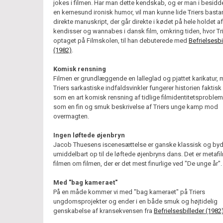
jokes i filmen. Har man dette kendskab, og er man i besidd
en kernesund ironisk humor, vil man kunne lide Triers basta
direkte manuskript, der går direkte i kødet på hele holdet af
kendisser og wannabes i dansk film, omkring tiden, hvor Tri
optaget på Filmskolen, til han debuterede med
Befrielsesbi
(1982)
.
Komisk rensning
Filmen er grundlæggende en lalleglad og pjattet karikatur,
Triers sarkastiske indfaldsvinkler fungerer historien faktis
som en art komisk rensning af tidlige filmidentitetsproble
som en fin og smuk beskrivelse af Triers unge kamp mod
overmagten.
Ingen løftede øjenbryn
Jacob Thuesens iscenesættelse er ganske klassisk og byd
umiddelbart op til de løftede øjenbryns dans. Det er metafi
filmen om filmen, der er det mest finurlige ved "De unge år".
Med "bag kameraet"
På en måde kommer vi med "bag kameraet" på Triers
ungdomsprojekter og ender i en både smuk og højtidelig
genskabelse af kransekvensen fra
Befrielsesbilleder (1982