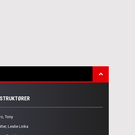
NSTRUKTØRER
ro, Tony
tter, Leslie Linka