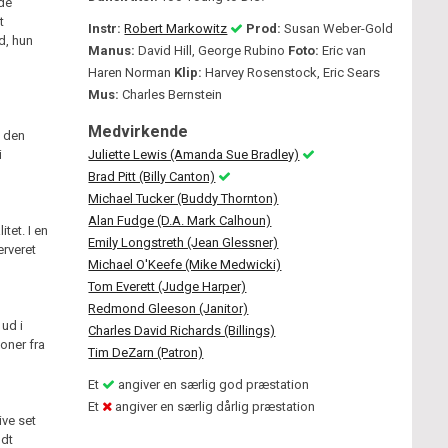
lde
t
Instr:
Robert Markowitz
Prod:
Susan Weber-Gold
d, hun
Manus:
David Hill, George Rubino
Foto:
Eric van
Haren Norman
Klip:
Harvey Rosenstock, Eric Sears
Mus:
Charles Bernstein
Medvirkende
f den
i
Juliette Lewis (Amanda Sue Bradley)
Brad Pitt (Billy Canton)
Michael Tucker (Buddy Thornton)
Alan Fudge (D.A. Mark Calhoun)
itet. I en
Emily Longstreth (Jean Glessner)
erveret
Michael O'Keefe (Mike Medwicki)
Tom Everett (Judge Harper)
Redmond Gleeson (Janitor)
 ud i
Charles David Richards (Billings)
oner fra
Tim DeZarn (Patron)
Et
angiver en særlig god præstation
Et
angiver en særlig dårlig præstation
ive set
odt