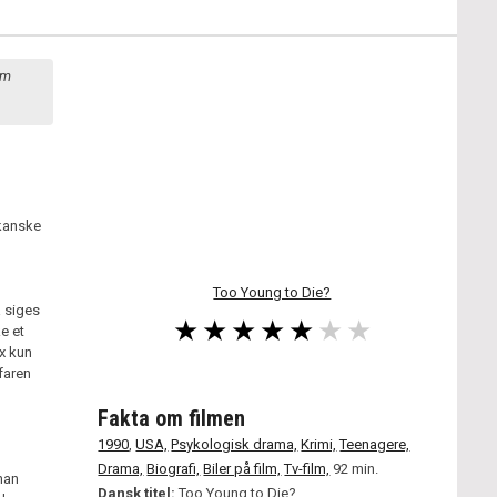
om
ikanske
Too Young to Die?
å siges
ke et
x kun
faren
Fakta om filmen
1990
,
USA,
Psykologisk drama,
Krimi,
Teenagere,
Drama,
Biografi,
Biler på film,
Tv-film,
92 min.
han
Dansk titel:
Too Young to Die?