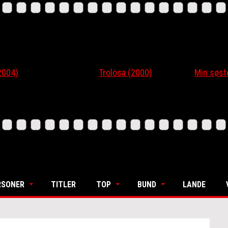
4)
Trolösa (2000)
Min søsters
RSONER
TITLER
TOP
BUND
LANDE