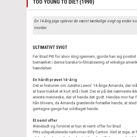
TOO YOUNG TO DIE? (1990)
En 14-årig pige oplever de værst tænkelige svigt og ender s
morder.
ULTIMATIVT SVIGT
Før Brad Pitt for alvor slog igennem, gjorde han sig positivt
bemærket i denne barske tv-filmatisering af virkelige amer
hændelser.
En hårdt prøvet 14-årig
Det er historien om Juliette Lewis' 14-årige Amanda, der m
at have trukket et kort strå i livet. Der er på det nærmeste ik
eneste menneske, der vil hende det godt. Hendes mor har f
hån tilovers, da Amanda grædende fortæller hende, at sted
gentagne gange har voldtaget hende.
Et nemt offer
Aleneladt og forvirret er hun et nemt offer for Brad
Pitts udspekulerede narkoman Billy Canton. Ved at sige, at 