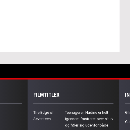
FILMTITLER
I
The Edge of
Teenageren Nadine er helt
Gil
Seventeen
igennem frustreret over sit liv
Gla
og føler sig udenfor både