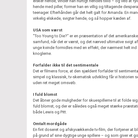
elsker hende, vinder han hurtigt hendes tillid – og ved at fy
hende med piller, former han en villig og tiltagende despera
teenager. Efterhånden går det helt galt for Amanda. En man
virkelig elskede, svigter hende, og
så
hopper kæden af.
USA som værst
"Too Young to Die?" er en præsentation af det amerikanske
samfund, når det er værst, og det nærved ultimative svigt a
unge kvinde formidles med en effekt, der nærmest helt ind 
knoglerne.
Forfalder ikke til det sentimentale
Det er filmens force, at den sjældent forfalder til sentimental
simpel og klassisk, tv-skematisk udvikling får vi historien s
uden ret meget omsvøb.
I fuld blomst
Det åbner gode muligheder for skuespillerne til at folde sig
fuld blomst, og der er således også meget stærke præstati
både Lewis og Pitt.
Omtalt mordgåde
En fint doseret og afskyvækkende tv-film, der fortjener at bl
på grund af sine dygtige unge spillere – og som giver et g