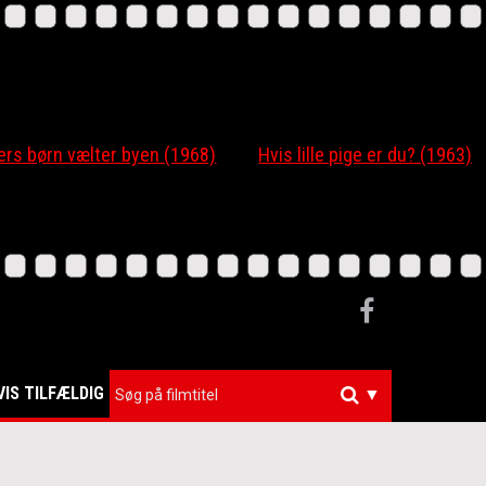
 børn vælter byen (1968)
Hvis lille pige er du? (1963)
VIS TILFÆLDIG
▼