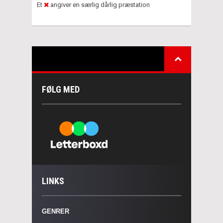
Et
angiver en særlig dårlig præstation
FØLG MED
LINKS
GENRER