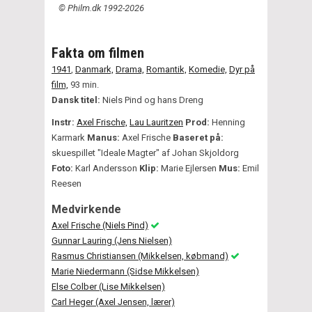
© Philm.dk 1992-2026
Fakta om filmen
1941
,
Danmark,
Drama,
Romantik,
Komedie,
Dyr på
film,
93 min.
Dansk titel:
Niels Pind og hans Dreng
Instr:
Axel Frische,
Lau Lauritzen
Prod:
Henning
Karmark
Manus:
Axel Frische
Baseret på:
skuespillet "Ideale Magter" af Johan Skjoldorg
Foto:
Karl Andersson
Klip:
Marie Ejlersen
Mus:
Emil
Reesen
Medvirkende
Axel Frische (Niels Pind)
Gunnar Lauring (Jens Nielsen)
Rasmus Christiansen (Mikkelsen, købmand)
Marie Niedermann (Sidse Mikkelsen)
Else Colber (Lise Mikkelsen)
Carl Heger (Axel Jensen, lærer)