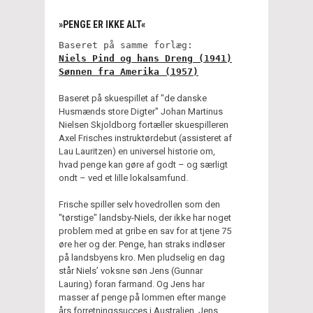
»PENGE ER IKKE ALT«
Baseret på samme forlæg:
Niels Pind og hans Dreng (1941)
Sønnen fra Amerika (1957)
Baseret på skuespillet af "de danske
Husmænds store Digter" Johan Martinus
Nielsen Skjoldborg fortæller skuespilleren
Axel Frisches instruktørdebut (assisteret af
Lau Lauritzen) en universel historie om,
hvad penge kan gøre af godt – og særligt
ondt – ved et lille lokalsamfund.
Frische spiller selv hovedrollen som den
"tørstige" landsby-Niels, der ikke har noget
problem med at gribe en sav for at tjene 75
øre her og der. Penge, han straks indløser
på landsbyens kro. Men pludselig en dag
står Niels’ voksne søn Jens (Gunnar
Lauring) foran farmand. Og Jens har
masser af penge på lommen efter mange
års forretningssucces i Australien. Jens