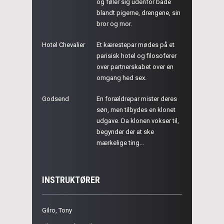
og føler sig udenfor både
blandt pigerne, drengene, sin
bror og mor.
Hotel Chevalier
Et kærestepar mødes på et
parisisk hotel og filosoferer
over partnerskabet over en
omgang hed sex.
Godsend
En forældrepar mister deres
søn, men tilbydes en klonet
udgave. Da klonen vokser til,
begynder der at ske
mærkelige ting...
INSTRUKTØRER
Gilro, Tony