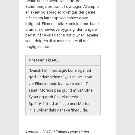
denne scene overbevisende. Ib
Schønbergs portræt af dyrlægen Allerup er
en skæv og spraglet rollefigur, der gerne
slår en høj latter op ved enhver given
lejlighed. Filmens folkekomiske tone har en
dramatisk nerveoverbygning, der fungerer
bedst, når Axel Frische rigtig lyner i øjnene
ved udsigten til at miste sin ret til den
daglige snaps.
Pressen skrev...
"Dansk film med ægte Lune og med
god Underholdning" // "En Film, som
vor Filmsindustri kan være stolt af"
samt "Morede paa grund af veltrufne
Typer og godt Folkekomedie-
Spil". ►1 ½ ud af 4 stjerner i Morten
Piils Gyldendals danske filmguide.
Anmeldt i 2017 af Tobias Lynge Herler