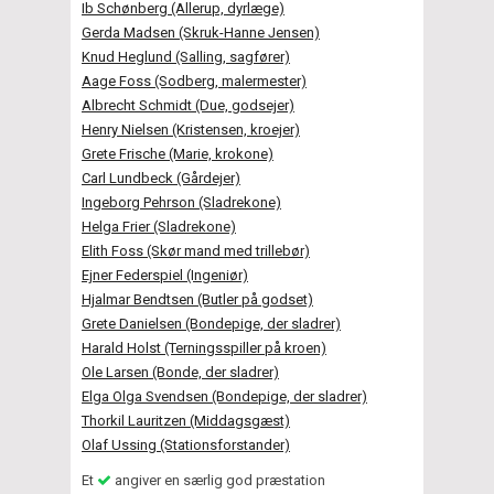
Ib Schønberg (Allerup, dyrlæge)
Gerda Madsen (Skruk-Hanne Jensen)
Knud Heglund (Salling, sagfører)
Aage Foss (Sodberg, malermester)
Albrecht Schmidt (Due, godsejer)
Henry Nielsen (Kristensen, kroejer)
Grete Frische (Marie, krokone)
Carl Lundbeck (Gårdejer)
Ingeborg Pehrson (Sladrekone)
Helga Frier (Sladrekone)
Elith Foss (Skør mand med trillebør)
Ejner Federspiel (Ingeniør)
Hjalmar Bendtsen (Butler på godset)
Grete Danielsen (Bondepige, der sladrer)
Harald Holst (Terningsspiller på kroen)
Ole Larsen (Bonde, der sladrer)
Elga Olga Svendsen (Bondepige, der sladrer)
Thorkil Lauritzen (Middagsgæst)
Olaf Ussing (Stationsforstander)
Et
angiver en særlig god præstation