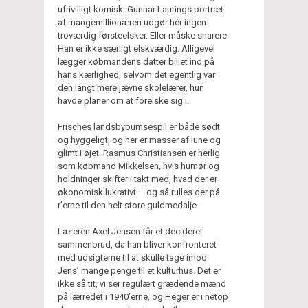
ufrivilligt komisk. Gunnar Laurings portræt
af mangemillionæren udgør hér ingen
troværdig førsteelsker. Eller måske snarere:
Han er ikke særligt elskværdig. Alligevel
lægger købmandens datter billet ind på
hans kærlighed, selvom det egentlig var
den langt mere jævne skolelærer, hun
havde planer om at forelske sig i.
Frisches landsbybumsespil er både sødt
og hyggeligt, og her er masser af lune og
glimt i øjet. Rasmus Christiansen er herlig
som købmand Mikkelsen, hvis humør og
holdninger skifter i takt med, hvad der er
økonomisk lukrativt – og så rulles der på
r’erne til den helt store guldmedalje.
Læreren Axel Jensen får et decideret
sammenbrud, da han bliver konfronteret
med udsigterne til at skulle tage imod
Jens’ mange penge til et kulturhus. Det er
ikke så tit, vi ser regulært grædende mænd
på lærredet i 1940’erne, og Heger er i netop