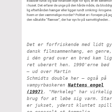
kvabber rundt og slår hinanden ihjel for sjov, er en seriem
i huset. Det erfarer de unge på den hårde måde, da blodd
lig efterhånden hænger eller ligger rundt omkring i krogene
hvem
er
den væmmelige morder? Politiet er i forvejen på jag
den såkaldte "flænser", der har syv liv på samvittigheden...
Det er forfriskende med lidt gy
dansk filmsammenhæng, en genre,
i dén grad over en bred kam lig
ret uberørt hen. 1990'erne bød 
– ud over Martin
Schmidts
double
her – også på
vampyrbaskeren
Nattens engel
(1997)
. "Mørkeleg" har virkelig
brug for at løbe sig varm. Star
er jukset, yderst kluntet spill
og generelt et temmelig