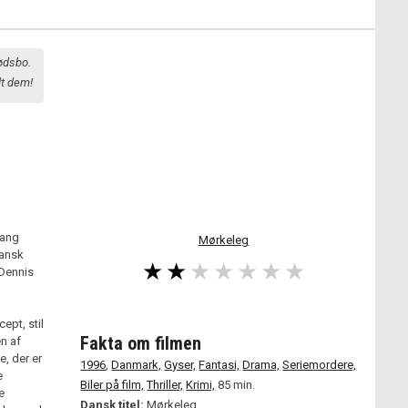
dødsbo.
dt dem!
sang
Mørkeleg
dansk
 Dennis
ept, stil
Fakta om filmen
n af
, der er
1996
,
Danmark,
Gyser,
Fantasi,
Drama,
Seriemordere,
e
Biler på film,
Thriller,
Krimi,
85 min.
e
Dansk titel:
Mørkeleg