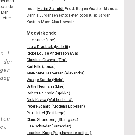
order med
ryppende
Instr:
Martin Schmidt
Prod:
Regner Grasten
Manus:
. Men
Dennis Jürgensen
Foto:
Peter Roos
Klip:
Jørgen
t efter
Kastrup
Mus:
Alan Howarth
Medvirkende
Line Kruse (Tine)
Laura Drasbæk (Maibritt)
s i
Rikke Louise Andersson (Aia)
Christian Grønvall (Tim)
 der
Karl Bille (Jonas)
ger
Mari-Anne Jespersen (Alexandra)
dog
Waage Sandø (Niels)
Birthe Neumann (Else)
Robert Reinhold (Sjokke)
Dick Kaysø (Walther Lund)
Peter Rygaard (Mogens Ebbesen)
Paul Hüttel (Politilæge)
ten
Claus Strandberg (Stamgæst)
et
Lise Schrøder (Bartender)
Joachim Knop (Vagthavende betjent)