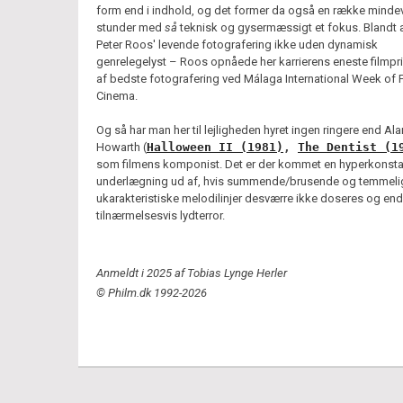
form end i indhold, og det former da også en række mind
stunder med
så
teknisk og gysermæssigt et fokus. Blandt 
Peter Roos' levende fotografering ikke uden dynamisk
genrelegelyst – Roos opnåede her karrierens eneste filmpri
af bedste fotografering ved Málaga International Week of 
Cinema.
Og så har man her til lejligheden hyret ingen ringere end Ala
Howarth (
Halloween II (1981)
,
The Dentist (1
som filmens komponist. Det er der kommet en hyperkonsta
underlægning ud af, hvis summende/brusende og temmeli
ukarakteristiske melodilinjer desværre ikke doseres og en
tilnærmelsesvis lydterror.
Anmeldt i 2025 af Tobias Lynge Herler
© Philm.dk 1992-2026