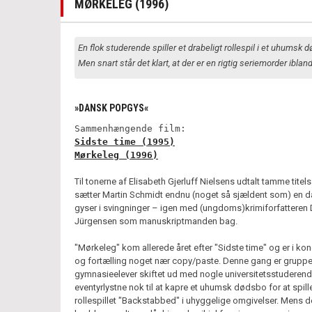
MØRKELEG (1996)
En flok studerende spiller et drabeligt rollespil i et uhumsk 
Men snart står det klart, at der er en rigtig seriemorder iblan
»DANSK POPGYS«
Sammenhængende film:
Sidste time (1995)
Mørkeleg (1996)
Til tonerne af Elisabeth Gjerluff Nielsens udtalt tamme titel
sætter Martin Schmidt endnu (noget så sjældent som) en 
gyser i svingninger – igen med (ungdoms)krimiforfatteren
Jürgensen som manuskriptmanden bag.
"Mørkeleg" kom allerede året efter "Sidste time" og er i konc
og fortælling noget nær copy/paste. Denne gang er gruppe
gymnasieelever skiftet ud med nogle universitetsstuderende
eventyrlystne nok til at kapre et uhumsk dødsbo for at spill
rollespillet "Backstabbed" i uhyggelige omgivelser. Mens d