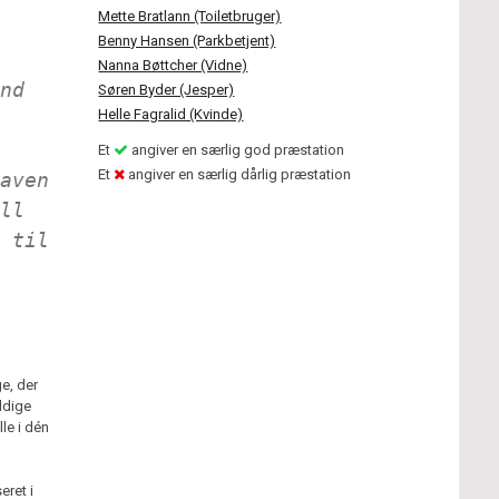
Mette Bratlann (Toiletbruger)
Benny Hansen (Parkbetjent)
Nanna Bøttcher (Vidne)
nd
Søren Byder (Jesper)
Helle Fagralid (Kvinde)
Et
angiver en særlig god præstation
Et
angiver en særlig dårlig præstation
aven
ll
 til
e, der
ldige
le i dén
eret i