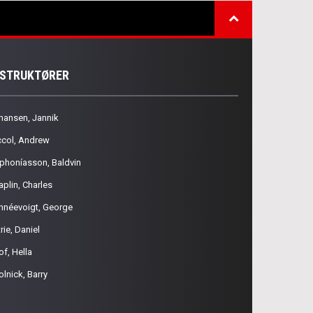
NSTRUKTØRER
hansen, Jannik
ccol, Andrew
phoníasson, Baldvin
aplin, Charles
hnéevoigt, George
rie, Daniel
of, Hella
olnick, Barry