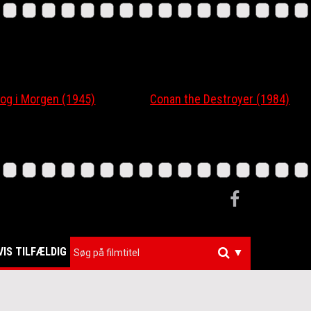
 og i Morgen (1945)
Conan the Destroyer (1984)
VIS TILFÆLDIG
▼