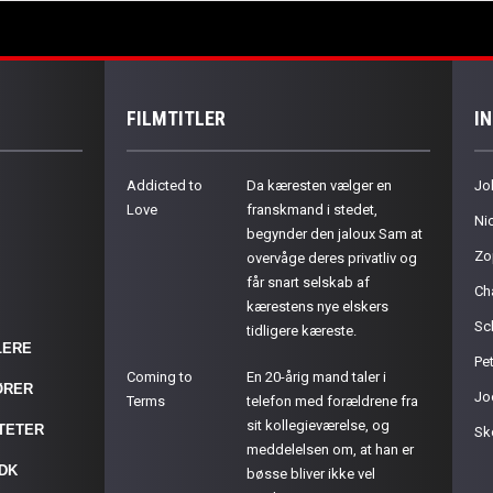
FILMTITLER
I
Addicted to
Da kæresten vælger en
Jo
Love
franskmand i stedet,
Ni
begynder den jaloux Sam at
Zo
overvåge deres privatliv og
får snart selskab af
Ch
kærestens nye elskers
Sc
tidligere kæreste.
LERE
Pet
Coming to
En 20-årig mand taler i
ØRER
Jo
Terms
telefon med forældrene fra
sit kollegieværelse, og
ITETER
Sk
meddelelsen om, at han er
.DK
bøsse bliver ikke vel