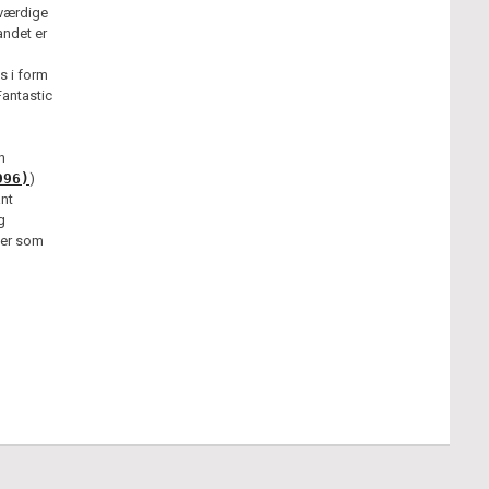
eværdige
andet er
s i form
Fantastic
n
996)
)
nt
g
der som