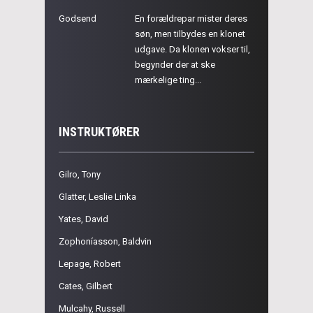
Godsend
En forældrepar mister deres
søn, men tilbydes en klonet
udgave. Da klonen vokser til,
begynder der at ske
mærkelige ting...
INSTRUKTØRER
Gilro, Tony
Glatter, Leslie Linka
Yates, David
Zophoníasson, Baldvin
Lepage, Robert
Cates, Gilbert
Mulcahy, Russell