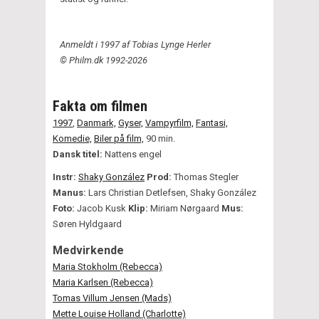
Anmeldt i 1997 af Tobias Lynge Herler
© Philm.dk 1992-2026
Fakta om filmen
1997
,
Danmark,
Gyser,
Vampyrfilm,
Fantasi,
Komedie,
Biler på film,
90 min.
Dansk titel:
Nattens engel
Instr:
Shaky González
Prod:
Thomas Stegler
Manus:
Lars Christian Detlefsen, Shaky González
Foto:
Jacob Kusk
Klip:
Miriam Nørgaard
Mus:
Søren Hyldgaard
Medvirkende
Maria Stokholm (Rebecca)
Maria Karlsen (Rebecca)
Tomas Villum Jensen (Mads)
Mette Louise Holland (Charlotte)