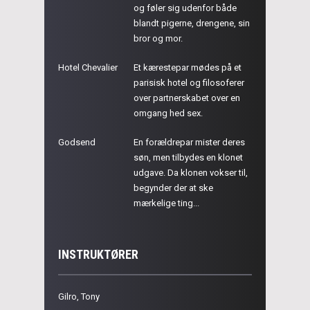
og føler sig udenfor både
blandt pigerne, drengene, sin
bror og mor.
Hotel Chevalier
Et kærestepar mødes på et
parisisk hotel og filosoferer
over partnerskabet over en
omgang hed sex.
Godsend
En forældrepar mister deres
søn, men tilbydes en klonet
udgave. Da klonen vokser til,
begynder der at ske
mærkelige ting...
INSTRUKTØRER
Gilro, Tony