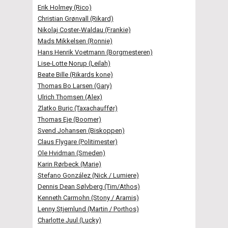
Erik Holmey (Rico)
Christian Grønvall (Rikard)
Nikolaj Coster-Waldau (Frankie)
Mads Mikkelsen (Ronnie)
Hans Henrik Voetmann (Borgmesteren)
Lise-Lotte Norup (Leilah)
Beate Bille (Rikards kone)
Thomas Bo Larsen (Gary)
Ulrich Thomsen (Alex)
Zlatko Buric (Taxachauffør)
Thomas Eje (Boomer)
Svend Johansen (Biskoppen)
Claus Flygare (Politimester)
Ole Hvidman (Smeden)
Karin Rørbeck (Marie)
Stefano González (Nick / Lumiere)
Dennis Dean Sølvberg (Tim/Athos)
Kenneth Carmohn (Stony / Aramis)
Lenny Stjernlund (Martin / Porthos)
Charlotte Juul (Lucky)