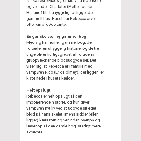
sin kæreste Mads (Tomas Villum Jensen)
og veninden Charlotte (Mette Louise
Holland) til et uhyggeligt beliggende
gammelt hus. Huset har Rebecca arvet
efter sin afdøde tante.
En ganske særlig gammel bog
Med sig har hun en gammel bog, der
fortæller en uhyggelig historie, og de tre
unge bliver hurtigt grebet af fortidens
gruopvækkende blodsudgydelser. Det
viser sig, at Rebecca er i familie med
vampyren Rico (Erik Holmey), der ligger i en
kiste nede i husets kælder.
Helt opslugt
Rebecca er helt opslugt af den
imponerende historie, og hun giver
vampyren nyt liv ved at udgyde sit eget
blod på hans skelet. Imens sidder (eller
ligger) kæresten og veninden ovenpå og
læser op af den gamle bog, stadigt mere
skræmte.