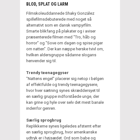
BLOD, SPLAT OG LARM
Filmskoleuddannede Shaky González
spillefilmsdebuterede med noget så
alternativt som en dansk vampyrfilm.
Smarte blikfang på plakater og i aviser
præsenterede filmen med "Tro, håb og
horror" og "Sove om dagen og spise piger
om natten". Der kan næppe herske tvivl om,
hvilken aldersgruppe sådanne slogans
henvender sig til.
Trendy teenagegyser
"Nattens engel" placerer sig netop i bølgen
af effektfulde og trendy teenagegysere,
hvor hver sætning synes skræddersyet til
en særlig gruppe indforståede unge, der
kan grine og hyle over selv det mest banale
indenfor genren.
Særlig sprogbrug
Replikkerne synes ligeledes afstemt efter
en særlig sprogbrug, hvor amerikanske
udtryk er i højsædet. Ord som babe og