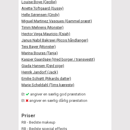
Louise Boye (Cecilie)
Anette Toftgaard (Sussy)
Helle Sørensen (Cindy)
Miguel Martinez Vasques (Gammel præst)
Timm Mehrens (Monster)
Hector Vega Mauricio (Esiah)
Janus Nabil Bakrawi (Ricos håndlanger)
Teis Bayer (Monster)
Marina Bouras (Tanja)
Kasper Gaardsøe (Vred borger / transvestit)
Giada Hansen (Død pige)
Henrik Jandorf (Jack)
Emilie Schiøtt (Rikards datter)
Marie Scheldahl (Tims kæreste)
Et
angiver en særlig god præstation
Et
angiver en særlig dårlig præstation
Priser
RB - Bedste makeup
RB - Bedste special effects