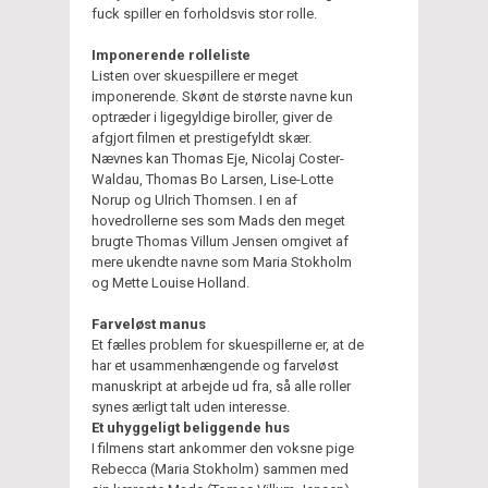
fuck spiller en forholdsvis stor rolle.
Imponerende rolleliste
Listen over skuespillere er meget
imponerende. Skønt de største navne kun
optræder i ligegyldige biroller, giver de
afgjort filmen et prestigefyldt skær.
Nævnes kan Thomas Eje, Nicolaj Coster-
Waldau, Thomas Bo Larsen, Lise-Lotte
Norup og Ulrich Thomsen. I en af
hovedrollerne ses som Mads den meget
brugte Thomas Villum Jensen omgivet af
mere ukendte navne som Maria Stokholm
og Mette Louise Holland.
Farveløst manus
Et fælles problem for skuespillerne er, at de
har et usammenhængende og farveløst
manuskript at arbejde ud fra, så alle roller
synes ærligt talt uden interesse.
Et uhyggeligt beliggende hus
I filmens start ankommer den voksne pige
Rebecca (Maria Stokholm) sammen med