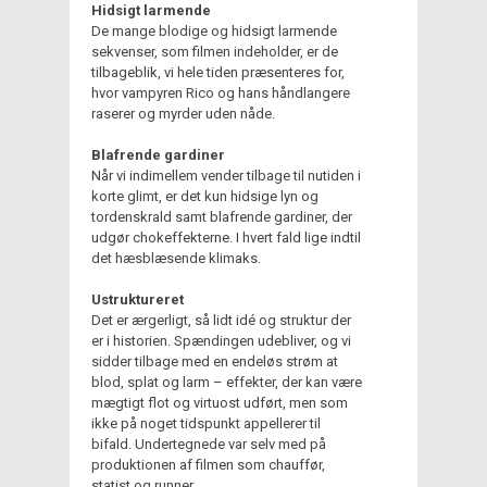
Hidsigt larmende
De mange blodige og hidsigt larmende
sekvenser, som filmen indeholder, er de
tilbageblik, vi hele tiden præsenteres for,
hvor vampyren Rico og hans håndlangere
raserer og myrder uden nåde.
Blafrende gardiner
Når vi indimellem vender tilbage til nutiden i
korte glimt, er det kun hidsige lyn og
tordenskrald samt blafrende gardiner, der
udgør chokeffekterne. I hvert fald lige indtil
det hæsblæsende klimaks.
Ustruktureret
Det er ærgerligt, så lidt idé og struktur der
er i historien. Spændingen udebliver, og vi
sidder tilbage med en endeløs strøm at
blod, splat og larm – effekter, der kan være
mægtigt flot og virtuost udført, men som
ikke på noget tidspunkt appellerer til
bifald. Undertegnede var selv med på
produktionen af filmen som chauffør,
statist og runner.