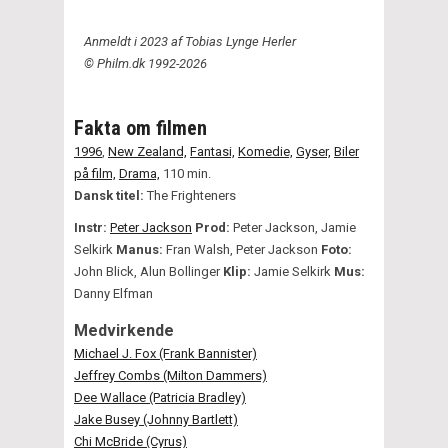
Anmeldt i 2023 af Tobias Lynge Herler
© Philm.dk 1992-2026
Fakta om filmen
1996
,
New Zealand,
Fantasi,
Komedie,
Gyser,
Biler
på film,
Drama,
110 min.
Dansk titel:
The Frighteners
Instr:
Peter Jackson
Prod:
Peter Jackson, Jamie
Selkirk
Manus:
Fran Walsh, Peter Jackson
Foto:
John Blick, Alun Bollinger
Klip:
Jamie Selkirk
Mus:
Danny Elfman
Medvirkende
Michael J. Fox (Frank Bannister)
Jeffrey Combs (Milton Dammers)
Dee Wallace (Patricia Bradley)
Jake Busey (Johnny Bartlett)
Chi McBride (Cyrus)