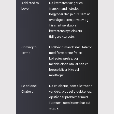
Addicted to
Da kæresten vælger en
Love
franskmand i stedet,
begynder den jaloux Sam at
overvåge deres privatliv og
får snart selskab af
kærestens nye elskers
tidligere kæreste.
Coming to
En 20-årig mand taler i telefon
Terms
med forældrene fra sit
kollegieværelse, og
meddelelsen om, at han er
bøsse bliver ikke vel
modtaget.
Le colonel
Da en oberst, som alle troede
Chabert
var død, pludselig dukker op,
opstår der problemer med
formuen, som konen har sat
sig på.