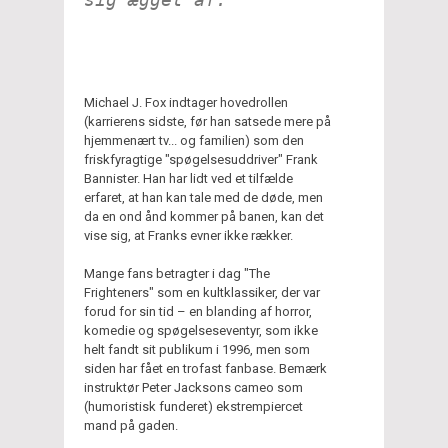
Michael J. Fox indtager hovedrollen
(karrierens sidste, før han satsede mere på
hjemmenært tv... og familien) som den
friskfyragtige "spøgelsesuddriver" Frank
Bannister. Han har lidt ved et tilfælde
erfaret, at han kan tale med de døde, men
da en ond ånd kommer på banen, kan det
vise sig, at Franks evner ikke rækker.
Mange fans betragter i dag "The
Frighteners" som en kultklassiker, der var
forud for sin tid – en blanding af horror,
komedie og spøgelseseventyr, som ikke
helt fandt sit publikum i 1996, men som
siden har fået en trofast fanbase. Bemærk
instruktør Peter Jacksons cameo som
(humoristisk funderet) ekstrempiercet
mand på gaden.