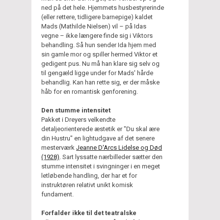
ned på det hele. Hjemmets husbestyrerinde
(eller rettere, tidligere barnepige) kaldet
Mads (Mathilde Nielsen) vil – på Idas
vegne – ikke længere finde sig i Viktors
behandling. Så hun sender Ida hjem med
sin gamle mor og spiller hermed Viktor et
gedigent pus. Nu må han klare sig selv og
til gengæld ligge under for Mads' hårde
behandlig. Kan han rette sig, er der måske
håb for en romantisk genforening.
Den stumme intensitet
Pakket i Dreyers velkendte
detaljeorienterede æstetik er "Du skal ære
din Hustru" en lightudgave af det senere
mesterværk
Jeanne D'Arcs Lidelse og Død
(1928)
. Sart lyssatte nærbilleder sætter den
stumme intensitet i svingninger i en meget
letløbende handling, der har et for
instruktøren relativt unikt komisk
fundament.
Forfalder ikke til det teatralske