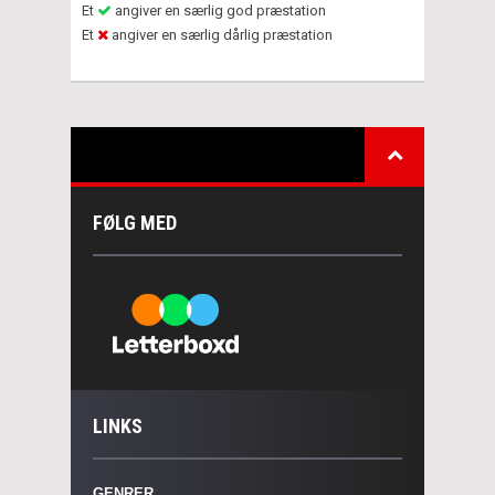
Et
angiver en særlig god præstation
Et
angiver en særlig dårlig præstation
FØLG MED
LINKS
GENRER