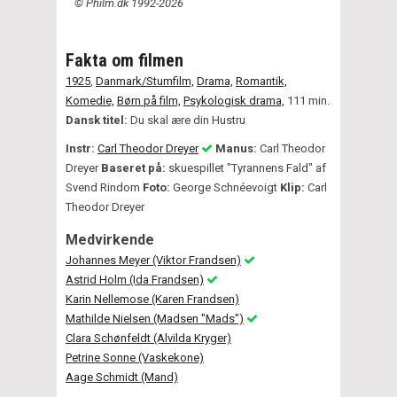
© Philm.dk 1992-2026
Fakta om filmen
1925
,
Danmark/Stumfilm,
Drama,
Romantik,
Komedie,
Børn på film,
Psykologisk drama,
111 min.
Dansk titel:
Du skal ære din Hustru
Instr:
Carl Theodor Dreyer
Manus:
Carl Theodor
Dreyer
Baseret på:
skuespillet "Tyrannens Fald" af
Svend Rindom
Foto:
George Schnéevoigt
Klip:
Carl
Theodor Dreyer
Medvirkende
Johannes Meyer (Viktor Frandsen)
Astrid Holm (Ida Frandsen)
Karin Nellemose (Karen Frandsen)
Mathilde Nielsen (Madsen "Mads")
Clara Schønfeldt (Alvilda Kryger)
Petrine Sonne (Vaskekone)
Aage Schmidt (Mand)