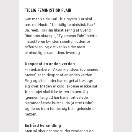
TIDLIG FEMINISTISK FLAIR
Kan man kalde Carl Th. Dreyers "Du skal
ære din Hustru" for tidlig feministisk flair?
Ja, reelt. For i sin filmatisering af Svend
Rindoms skuespil, "Tyrannens Fald" sætter
instruktøren kvinden i centrum udenfor
offerrollen, og dét var ikke det mest
almindelige i samtidens hverdag.
Despot af en anden verden
Finmekanikeren Viktor Frandsen (Johannes
Meyer) er en despot af en anden verden.
Evig og altid finder han noget at beklage
sig over: Maden er kold, skoene er ikke sat
frem, tøjet skal ikke tørres i stuen. Og
igennem lang tid har hans fortravlede,
hjemmegående hustru, Ida (Astrid Holm)
og deres børn fundet sig betingelsesløst i
hetzen.
En hård behandling
Men så sker der noget, der vender op og