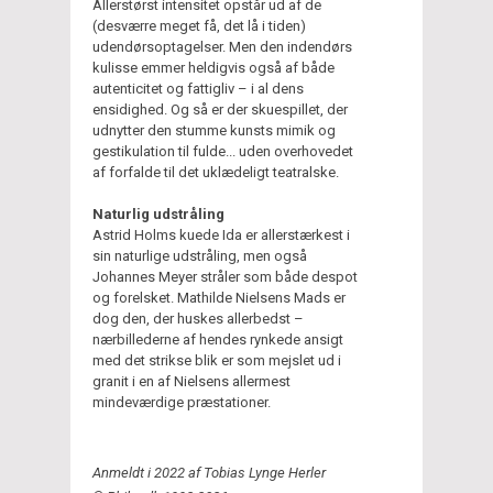
Allerstørst intensitet opstår ud af de
(desværre meget få, det lå i tiden)
udendørsoptagelser. Men den indendørs
kulisse emmer heldigvis også af både
autenticitet og fattigliv – i al dens
ensidighed. Og så er der skuespillet, der
udnytter den stumme kunsts mimik og
gestikulation til fulde... uden overhovedet
af forfalde til det uklædeligt teatralske.
Naturlig udstråling
Astrid Holms kuede Ida er allerstærkest i
sin naturlige udstråling, men også
Johannes Meyer stråler som både despot
og forelsket. Mathilde Nielsens Mads er
dog den, der huskes allerbedst –
nærbillederne af hendes rynkede ansigt
med det strikse blik er som mejslet ud i
granit i en af Nielsens allermest
mindeværdige præstationer.
Anmeldt i 2022 af Tobias Lynge Herler