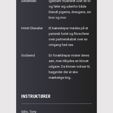
Seventeen
igennem frustreret over sit liv
og føler sig udenfor både
blandt pigerne, drengene, sin
bror og mor.
Hotel Chevalier
Et kærestepar mødes på et
parisisk hotel og filosoferer
over partnerskabet over en
omgang hed sex.
Godsend
En forældrepar mister deres
søn, men tilbydes en klonet
udgave. Da klonen vokser til,
begynder der at ske
mærkelige ting...
INSTRUKTØRER
Gilro, Tony