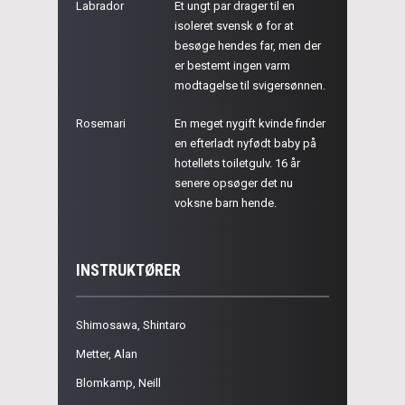
Labrador
Et ungt par drager til en
isoleret svensk ø for at
besøge hendes far, men der
er bestemt ingen varm
modtagelse til svigersønnen.
Rosemari
En meget nygift kvinde finder
en efterladt nyfødt baby på
hotellets toiletgulv. 16 år
senere opsøger det nu
voksne barn hende.
INSTRUKTØRER
Shimosawa, Shintaro
Metter, Alan
Blomkamp, Neill