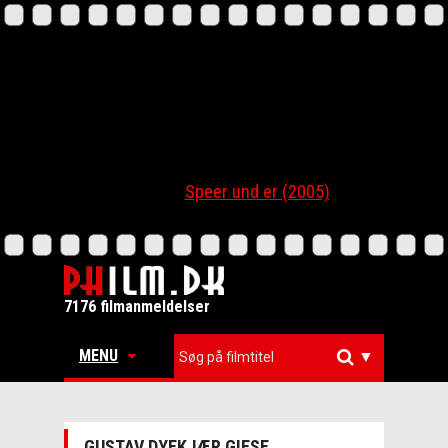
Speer und er (2005)
7176 filmanmeldelser
MENU
▼
GUSTAV DYEKJÆR GIESE