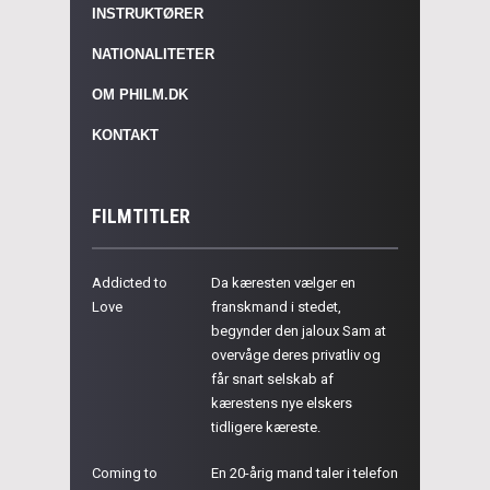
INSTRUKTØRER
NATIONALITETER
OM PHILM.DK
KONTAKT
FILMTITLER
Addicted to
Da kæresten vælger en
Love
franskmand i stedet,
begynder den jaloux Sam at
overvåge deres privatliv og
får snart selskab af
kærestens nye elskers
tidligere kæreste.
Coming to
En 20-årig mand taler i telefon