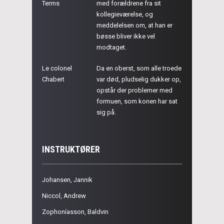
Terms
med forældrene fra sit
kollegieværelse, og
meddelelsen om, at han er
bøsse bliver ikke vel
modtaget.
Le colonel
Da en oberst, som alle troede
Chabert
var død, pludselig dukker op,
opstår der problemer med
formuen, som konen har sat
sig på.
INSTRUKTØRER
Johansen, Jannik
Niccol, Andrew
Zophoníasson, Baldvin