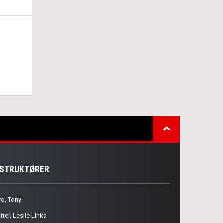
NSTRUKTØRER
ro, Tony
tter, Leslie Linka