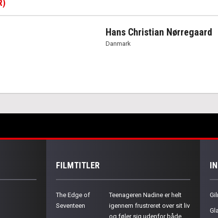
R)
Hans Christian Nørregaard
Danmark
FILMTITLER
I
The Edge of
Teenageren Nadine er helt
Gil
Seventeen
igennem frustreret over sit liv
Gla
og føler sig udenfor både