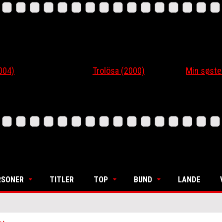
4)
Trolösa (2000)
Min søsters
RSONER
TITLER
TOP
BUND
LANDE