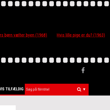
 børn vælter byen (1968)
Hvis lille pige er du? (1963)
VIS TILFÆLDIG
▼