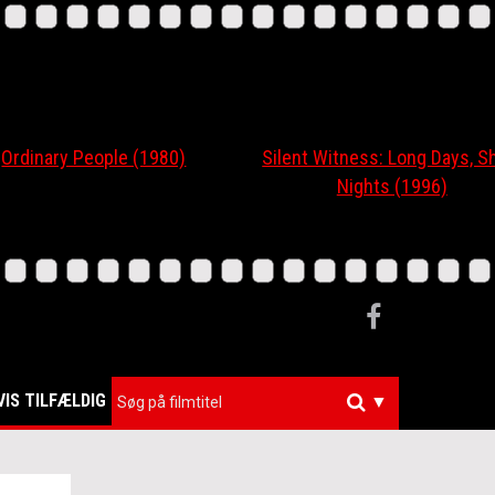
nary People (1980)
Silent Witness: Long Days, Short
Nights (1996)
VIS TILFÆLDIG
▼