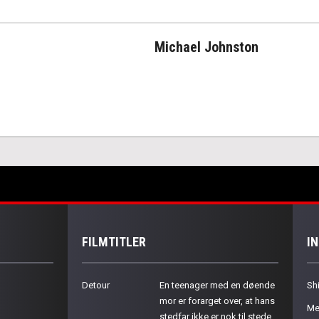
Michael Johnston
FILMTITLER
I
Detour
En teenager med en døende
Sh
mor er forarget over, at hans
Me
stedfar ikke er nok til stede.