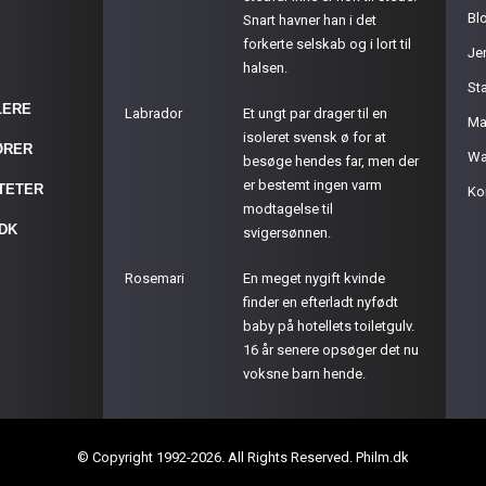
Bl
Snart havner han i det
forkerte selskab og i lort til
Je
halsen.
St
LERE
Labrador
Et ungt par drager til en
Ma
isoleret svensk ø for at
ØRER
Wa
besøge hendes far, men der
er bestemt ingen varm
ITETER
Ko
modtagelse til
.DK
svigersønnen.
Rosemari
En meget nygift kvinde
finder en efterladt nyfødt
baby på hotellets toiletgulv.
16 år senere opsøger det nu
voksne barn hende.
© Copyright 1992-2026. All Rights Reserved. Philm.dk