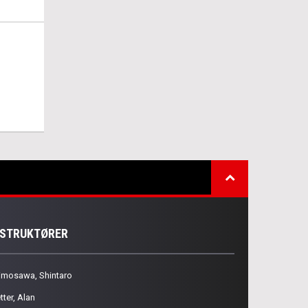
NSTRUKTØRER
imosawa, Shintaro
tter, Alan