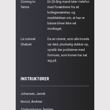
Coming to
En 20-årig mand taler i telefon
Terms
med forældrene fra sit
kollegieværelse, og
meddelelsen om, at han er
bøsse bliver ikke vel
modtaget.
Le colonel
Da en oberst, som alle troede
Chabert
var død, pludselig dukker op,
opstår der problemer med
formuen, som konen har sat
sig på.
INSTRUKTØRER
Johansen, Jannik
Niccol, Andrew
Zophoníasson, Baldvin