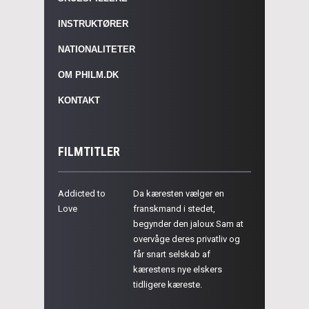
INSTRUKTØRER
NATIONALITETER
OM PHILM.DK
KONTAKT
FILMTITLER
Addicted to
Da kæresten vælger en
Love
franskmand i stedet,
begynder den jaloux Sam at
overvåge deres privatliv og
får snart selskab af
kærestens nye elskers
tidligere kæreste.