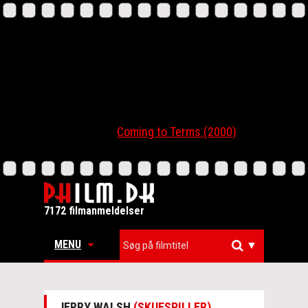
Coming to Terms (2000)
7172 filmanmeldelser
MENU
▼
JERRY WALSH
(SKUESPILLER)