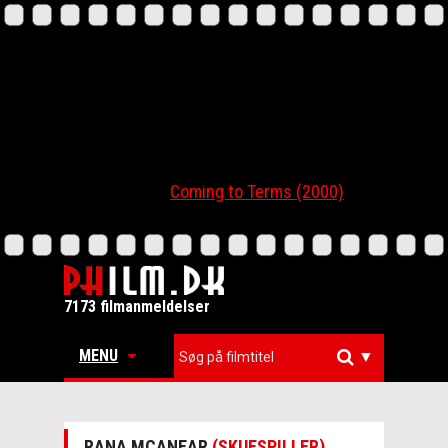
Coming to Terms (2000)
7173 filmanmeldelser
MENU
▼
RANA MCANEAR
(SKUESPILLER)