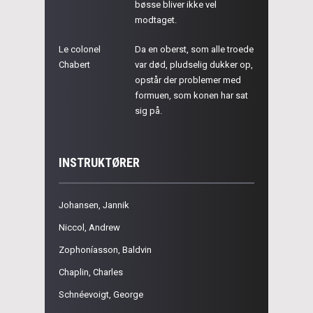
bøsse bliver ikke vel
modtaget.
Le colonel
Da en oberst, som alle troede
Chabert
var død, pludselig dukker op,
opstår der problemer med
formuen, som konen har sat
sig på.
INSTRUKTØRER
Johansen, Jannik
Niccol, Andrew
Zophoníasson, Baldvin
Chaplin, Charles
Schnéevoigt, George