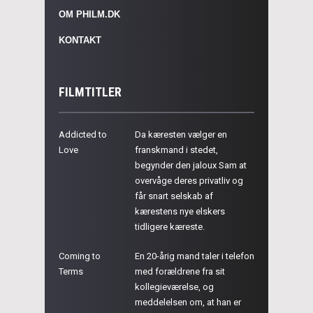
OM PHILM.DK
KONTAKT
FILMTITLER
Addicted to
Da kæresten vælger en
Love
franskmand i stedet,
begynder den jaloux Sam at
overvåge deres privatliv og
får snart selskab af
kærestens nye elskers
tidligere kæreste.
Coming to
En 20-årig mand taler i telefon
Terms
med forældrene fra sit
kollegieværelse, og
meddelelsen om, at han er