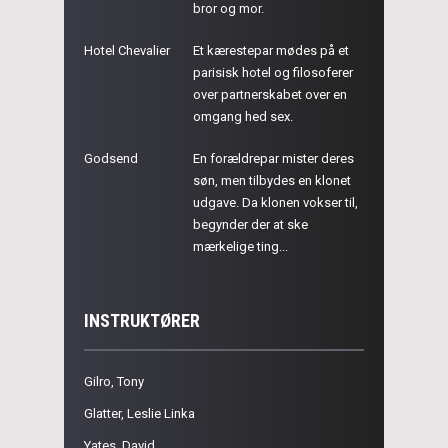
bror og mor.
Hotel Chevalier
Et kærestepar mødes på et
parisisk hotel og filosoferer
over partnerskabet over en
omgang hed sex.
Godsend
En forældrepar mister deres
søn, men tilbydes en klonet
udgave. Da klonen vokser til,
begynder der at ske
mærkelige ting...
INSTRUKTØRER
Gilro, Tony
Glatter, Leslie Linka
Yates, David