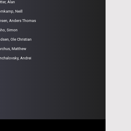
tter, Alan
omkamp, Neill
nsen, Anders Thomas
aho, Simon
dsen, Ole Christian
rchus, Matthew
nchalovsky, Andrei