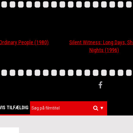
nary People (1980)
Silent Witness: Long Days, Short
Nights (1996)
VIS TILFÆLDIG
▼