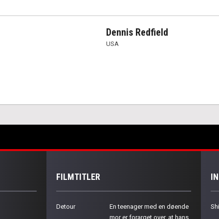
Dennis Redfield
USA
FILMTITLER
I
Detour
En teenager med en døende
Sh
mor er forarget over, at hans