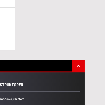
NSTRUKTØRER
imosawa, Shintaro