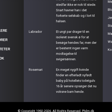
Me
stedfar ikke er nok til stede.
Bl
Snart havner han i det
forkerte selskab og i lort til
Je
halsen.
St
LERE
Labrador
Et ungt par drager til en
Ma
isoleret svensk ø for at
ØRER
Wa
besøge hendes far, men der
er bestemt ingen varm
ITETER
Ko
modtagelse til
.DK
svigersønnen.
Rosemari
En meget nygift kvinde
finder en efterladt nyfødt
baby på hotellets toiletgulv.
16 år senere opsøger det nu
voksne barn hende.
© Copyright 1992-2026. All Rights Reserved. Philm.dk