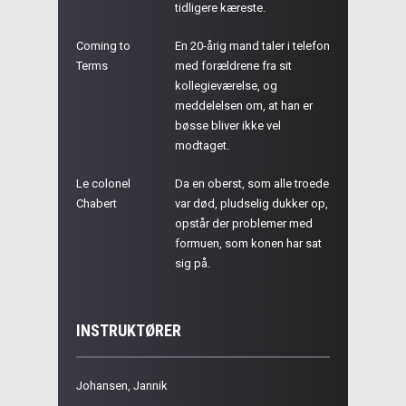
tidligere kæreste.
Coming to
En 20-årig mand taler i telefon
Terms
med forældrene fra sit
kollegieværelse, og
meddelelsen om, at han er
bøsse bliver ikke vel
modtaget.
Le colonel
Da en oberst, som alle troede
Chabert
var død, pludselig dukker op,
opstår der problemer med
formuen, som konen har sat
sig på.
INSTRUKTØRER
Johansen, Jannik