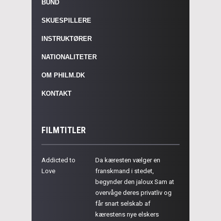
BUND
SKUESPILLERE
INSTRUKTØRER
NATIONALITETER
OM PHILM.DK
KONTAKT
FILMTITLER
Addicted to
Da kæresten vælger en
Love
franskmand i stedet,
begynder den jaloux Sam at
overvåge deres privatliv og
får snart selskab af
kærestens nye elskers