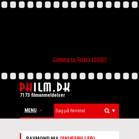
Coming to Terms (2000)
7173 filmanmeldelser
MENU
▼
RAYMOND MA
(SKUESPILLER)