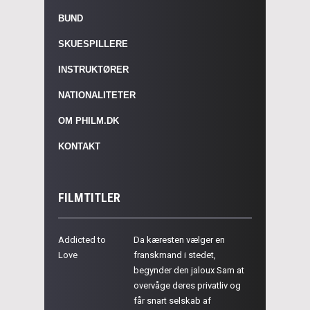
BUND
SKUESPILLERE
INSTRUKTØRER
NATIONALITETER
OM PHILM.DK
KONTAKT
FILMTITLER
Addicted to
Da kæresten vælger en
Love
franskmand i stedet,
begynder den jaloux Sam at
overvåge deres privatliv og
får snart selskab af