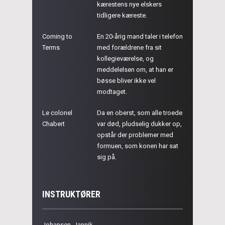
kærestens nye elskers
tidligere kæreste.
Coming to
En 20-årig mand taler i telefon
Terms
med forældrene fra sit
kollegieværelse, og
meddelelsen om, at han er
bøsse bliver ikke vel
modtaget.
Le colonel
Da en oberst, som alle troede
Chabert
var død, pludselig dukker op,
opstår der problemer med
formuen, som konen har sat
sig på.
INSTRUKTØRER
Johansen, Jannik