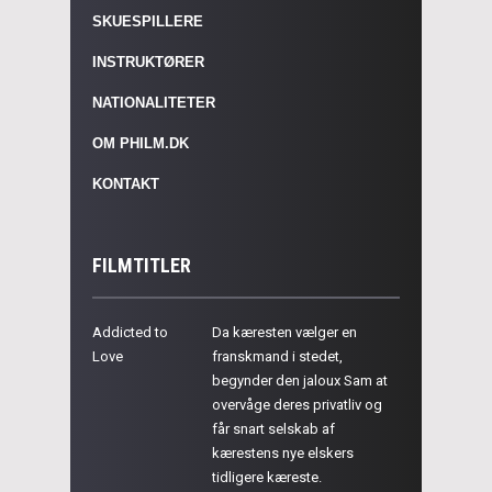
SKUESPILLERE
INSTRUKTØRER
NATIONALITETER
OM PHILM.DK
KONTAKT
FILMTITLER
Addicted to
Da kæresten vælger en
Love
franskmand i stedet,
begynder den jaloux Sam at
overvåge deres privatliv og
får snart selskab af
kærestens nye elskers
tidligere kæreste.