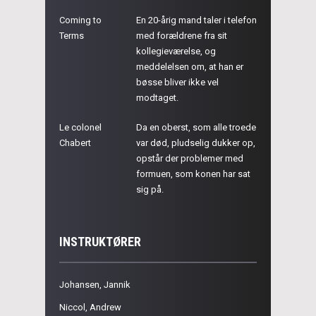
Coming to
En 20-årig mand taler i telefon
Terms
med forældrene fra sit
kollegieværelse, og
meddelelsen om, at han er
bøsse bliver ikke vel
modtaget.
Le colonel
Da en oberst, som alle troede
Chabert
var død, pludselig dukker op,
opstår der problemer med
formuen, som konen har sat
sig på.
INSTRUKTØRER
Johansen, Jannik
Niccol, Andrew