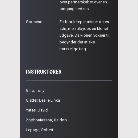
over partnerskabet over en
omgang hed sex.
Godsend
En forældrepar mister deres
søn, men tilbydes en klonet
udgave. Da klonen vokser til,
begynder der at ske
mærkelige ting...
INSTRUKTØRER
Gilro, Tony
Glatter, Leslie Linka
Yates, David
Zophoníasson, Baldvin
Lepage, Robert